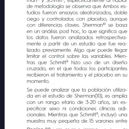
10 
11
man
y Schmitt
, específicamente al hablar
de metodología se observa que Ambos es-
tudios fueron ensayos aleatorizados, doble
ciego y controlados con placebo, aunque
10 
con diferencias claves. Sherman
se basa
en un análisis post hoc, lo que significa que
los datos fueron analizados retrospectiva-
mente a partir de un estudio que fue rea-
lizado previamente. Algo que puede llegar
limitar el control sobre las variables. Mien-
11
tras que
Schmitt
hizo uso de
un diseño
cruzado, en el que todos los participantes
recibieron el tratamiento y el placebo en su
momento.
Se puede analizar que la población utiliza-
da en el estudio de Sherman(10), es amplia
con un rango etario de 3-20 años, sin es-
pecificar sexo ni condiciones clínicas adi-
11
cionales. Mientras que Schmitt
, incluyó una
muestra muy pequeña de 15 varones entre