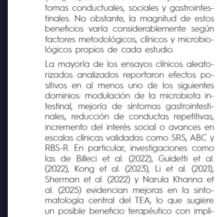
(TEA), especialmente en la mejora de sín-
tomas conductuales, sociales y gastrointes-
tinales. No obstante, la magnitud de estos
beneficios varía considerablemente según
factores metodológicos, clínicos y microbio-
lógicos propios de cada estudio.
La mayoría de los ensayos clínicos aleato-
rizados analizados reportaron efectos po-
sitivos en al menos uno de los siguientes
dominios: modulación de la microbiota in-
testinal,
mejoría de
síntomas gastrointesti-
nales, reducción de conductas repetitivas,
incremento del interés social o avances en
escalas clínicas validadas como SRS, ABC 
RBS-R. En particular, investigaciones como
las
de
Billeci
et al.
(2022),
Guidetti
et al.
(2022), Kong et al. (2023), Li et al. (2021),
Sherman et al. (2022) y Narula Khanna et
al. (2025) evidencian mejoras en la sinto-
matología central del TEA, lo que sugiere