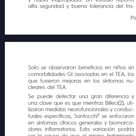
y
habla
inapropiada.
Un
estudio
reportó
alta seguridad y buena tolerancia del tra-
Pa
Solo se observaron beneficios en niños sin
comorbilidades GI asociadas en el TEA, los
que tuvieron mejoras en los síntomas nu-
cleares del TEA.
Se puede detectar una gran diferencia y
una clave que es que mientras Billeci(2), uti-
lizaron medidas neurofuncionales y conduc-
9 
tuales específicas, Santocchi
se enfocaron
en síntomas clínicos generales y biomarca-
dores inflamatorios. Esta variación podría