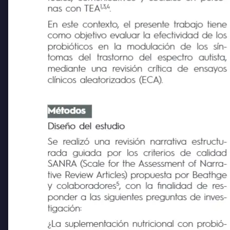
tuales, comunicativos y sociales en perso-
1,3,4
nas con TEA
.
En este contexto, el presente trabajo tiene
como objetivo evaluar la efectividad de los
probióticos
en
la
modulación
de
los
sín-
tomas
del
trastorno
del
espectro
autista,
mediante
una
revisión crítica de
ensayos
clínicos aleatorizados (ECA).
Métodos
Diseño del estudio
Se realizó una revisión narrativa estructu-
rada
guiada
por los
criterios
de
calidad
SANRA (Scale for the Assessment of Narra-
tive Review Articles) propuesta por Beathge
5
y colaboradores
, con la finalidad de res-
ponder a las siguientes preguntas de inves-
tigación: