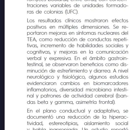
romyces boulardii, entre otras, con concen-
traciones variables de unidades formado-
ras de colonias (UFC).
Los
resultados
clínicos
mostraron
efectos
positivos
en
múltiples dimensiones.
Se
re-
portaron mejoras en síntomas nucleares del
TEA, como reducción de conductas repeti-
tivas, incremento de habilidades sociales y
cognitivas, y mejoras en la comunicación
verbal y expresiva. En el ámbito gastroin-
testinal, se observaron beneficios como dis-
minución de estreñimiento y diarrea. A nivel
neurológico y fisiológico, algunos estudios
evidenciaron
cambios
en
biomarcadores
inflamatorios, diversidad microbiana intesti-
nal y patrones de actividad cerebral (ban-
das beta y gamma, asimetría frontal).
En
el
plano
conductual
y adaptativo,
se
documentó una reducción de la hiperac-
tividad,
estereotipias,
aislamiento
social