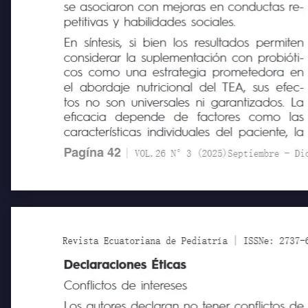
(2022) y Narula Khanna et al. (2025), que
se asociaron con mejoras en conductas re-
petitivas y habilidades sociales.
En síntesis, si bien los resultados permiten
considerar la suplementación con probióti-
cos como una estrategia prometedora en
el abordaje nutricional del TEA, sus efec-
tos no son universales ni garantizados. La
eficacia
depende
de
factores
como
las
características individuales del paciente, la
Pagína 42
| VOL.26 N°3 (2025)Septiembre - Diciem
Revista Ecuatoriana de Pediatría | ISSNe: 2737-6494
Declaraciones Éticas
Conflictos de intereses