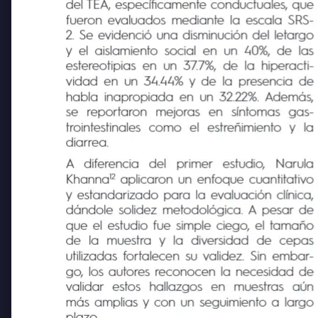
significativa en la gravedad de los síntomas
del TEA, específicamente conductuales, qu
fueron evaluados mediante la escala SRS-
2. Se evidenció una disminución del letargo
y el aislamiento social en un 40%, de las
estereotipias en un 37.7%, de la hiperacti-
vidad en un 34.44% y de la presencia de
habla inapropiada en un 32.22%. Además,
se
reportaron
mejoras
en
síntomas
gas-
trointestinales
como
el
estreñimiento
y
la
diarrea.
A
diferencia
del
primer
estudio,
Narula
12 
Khanna
aplicaron un enfoque cuantitativo
y estandarizado para la evaluación clínica,
dándole solidez metodológica. A pesar de
que el estudio fue simple ciego, el tamaño
de
la
muestra
y
la
diversidad
de
cepas
utilizadas fortalecen su validez. Sin embar-
go, los autores reconocen la necesidad de
validar
estos
hallazgos
en
muestras
aún
más amplias y con un seguimiento a largo