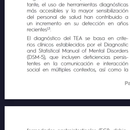
negativamente en el pronóstico. No obs-
tante, el uso de herramientas diagnósticas
más accesibles y la mayor sensibilización
del personal de salud han contribuido a
un
incremento
en
su
detección
en
años
1,3
recientes
.
El diagnóstico del TEA se basa en crite-
rios clínicos establecidos por el Diagnostic
and Statistical Manual of Mental Disorders
(DSM-5),
que
incluyen
deficiencias
persis-
tentes
en
la
comunicación
e
interacción
social en múltiples contextos, así como la
Pa