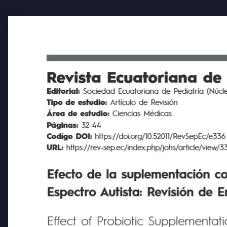
Revista Ecuatoriana de Pe
Editorial:
Sociedad Ecuatoriana de Pediatría (Núcleo
Tipo de estudio:
Artículo de Revisión
Área de estudio:
Ciencias Médicas
Páginas:
32-44
Codígo DOI:
https://doi.org/10.52011/RevSepEc/e33
URL:
https://rev-sep.ec/index.php/johs/article/view/336
Efecto de la suplementación con p
Espectro Autista: Revisión de En