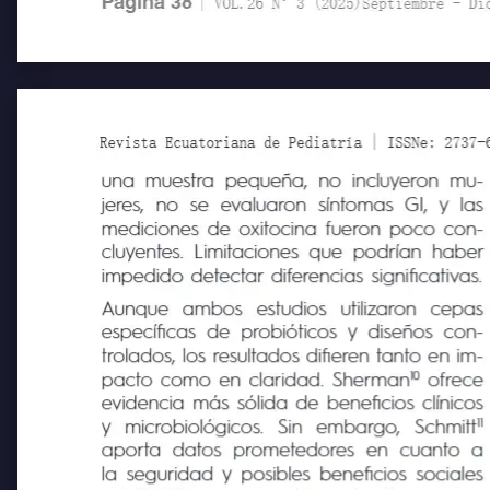
Pagína 38
| VOL.26 N°3 (2025)Septiembre - Diciem
Revista Ecuatoriana de Pediatría | ISSNe: 2737-6494
una muestra pequeña, no incluyeron mu-
jeres, no se evaluaron síntomas GI, y las
mediciones de oxitocina fueron poco con-
cluyentes. Limitaciones que podrían haber
impedido detectar diferencias significativas.
Aunque
ambos
estudios
utilizaron
cepas
específicas de probióticos y diseños con-
trolados, los resultados difieren tanto en im-
10 
pacto como en claridad. Sherman
ofrece
evidencia más sólida de beneficios clínicos
11
y
microbiológicos.
Sin
embargo,
Schmitt
aporta datos
prometedores
en cuanto a