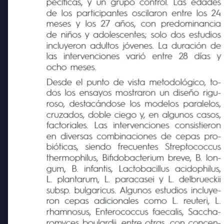
pecíficas, y un grupo control. Las edades
de los participantes oscilaron entre los 24
meses y los 27 años, con predominancia
de niños y adolescentes; solo dos estudios
incluyeron adultos jóvenes. La duración de
las
intervenciones
varió
entre
28
días
y
ocho meses.
Desde el punto de vista metodológico, to-
dos los ensayos mostraron un diseño rigu-
roso, destacándose los modelos paralelos,
cruzados, doble ciego y, en algunos casos,
factoriales.
Las
intervenciones
consistieron
en diversas combinaciones de cepas pro-
bióticas,
siendo
frecuentes
Streptococcus
thermophilus, Bifidobacterium breve, B. lon-
gum,
B.
infantis,
Lactobacillus
acidophilus,
L. plantarum, L. paracasei y L. delbrueckii
subsp. bulgaricus. Algunos estudios incluye-
ron cepas adicionales como L. reuteri, L.
rhamnosus, Enterococcus faecalis, Saccha-