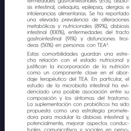
fermedades gastrointestinales (EGI), disbio-
sis intestinal, celiaquía, epilepsia, alergias e
intolerancias alimentarias. Se ha reportado
una
elevada
prevalencia
de
alteraciones
metabólicas y nutricionales (89%), disbiosis
intestinal
(100%),
enfermedades
del
tracto
gastrointestinal
(91%)
y
disfunciones
tiroi-
4
deas (50%) en personas con TEA
.
Estas
comorbilidades
guardan
una
estre-
cha
relación
con
el
estado
nutricional
y
justifican
la
incorporación
de
la
nutrición
como un componente clave en el abor-
daje terapéutico del TEA. En particular, el
estudio de la microbiota intestinal ha evi-
denciado una posible asociación entre su
composición y los síntomas del trastorno.
La suplementación con probióticos ha sido
propuesta como una estrategia promete-
dora para modular la disbiosis intestinal y,
potencialmente, mejorar aspectos conduc-