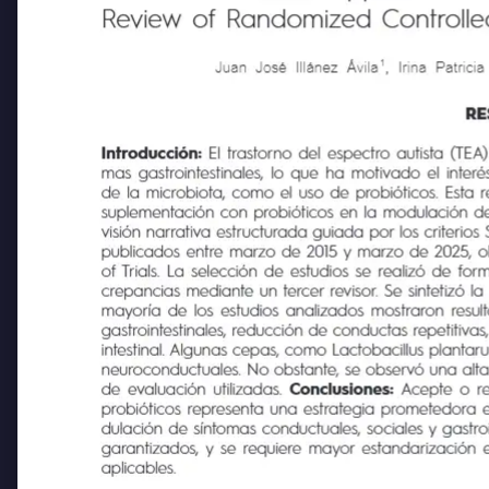
Effect of Probiotic Supplementat
Review of Randomized Controlled 
1
Juan José Illánez Ávila
, Irina Patr
RE
Introducción:
El trastorno del espectro autista (TEA) 
mas gastrointestinales, lo que ha motivado el interés 
de la microbiota, como el uso de probióticos. Esta revis
suplementación con probióticos en la modulación de s
visión narrativa estructurada guiada por los criterio
publicados entre marzo de 2015 y marzo de 2025, ob
of Trials. La selección de estudios se realizó de forma
crepancias mediante un tercer revisor. Se sintetizó la
mayoría de los estudios analizados mostraron resulta
gastrointestinales, reducción de conductas repetitivas
intestinal. Algunas cepas, como Lactobacillus planta
neuroconductuales. No obstante, se observó una alta 
de evaluación utilizadas.
Conclusiones:
Acepte o re
probióticos representa una estrategia prometedora en e
dulación de síntomas conductuales, sociales y gastroin
garantizados, y se requiere mayor estandarización en
aplicables.