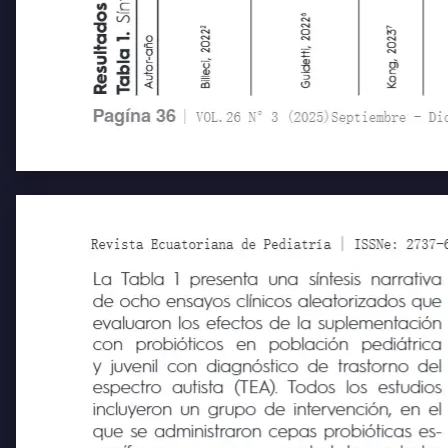
6
Síntesis narrativa
2
7
Billeci, 2022
Guidetti, 2022
Kong, 20
Autor-año
Resultados
Tabla 1.
Pagína 36
| VOL.26 N°3 (2025)Septiembre - Diciem
Revista Ecuatoriana de Pediatría | ISSNe: 2737-6494
La Tabla 1 presenta una síntesis narrativa
de ocho ensayos clínicos aleatorizados que
evaluaron los efectos de la suplementación
con
probióticos
en
población
pediátrica
y juvenil con diagnóstico de trastorno del
espectro autista
(TEA). Todos
los
estudios
incluyeron un grupo de intervención, en el
que se administraron cepas probióticas es-