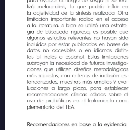
para evaluar el riesgo de sesgo ni se rea-
lizó
metaanálisis,
lo
que
podría
influir en
la objetividad de la síntesis realizada. Otra
limitación importante radica en el acceso
a la literatura: si bien se utilizó una estrate-
gia de búsqueda rigurosa, es posible que
algunos estudios relevantes no hayan sido
incluidos por estar publicados en bases de
datos
no accesibles
o
en
idiomas
distin-
tos al inglés o español. Estas limitaciones
subrayan la necesidad de futuras investiga-
ciones que utilicen diseños metodológicos
más robustos, con criterios de inclusión es-
tandarizados, muestras más amplias y eva-
luaciones
a
largo
plazo,
para
establecer
recomendaciones clínicas sólidas sobre el
uso de probióticos en el tratamiento com-
plementario del TEA.
Recomendaciones en base a la evidencia