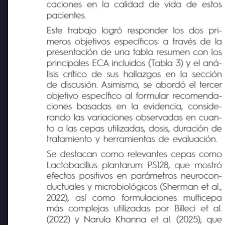
un posible beneficio terapéutico con impli-
caciones en la calidad de vida de estos
pacientes.
Este trabajo logró responder los dos pri-
meros objetivos específicos: a través de la
presentación de una tabla resumen con los
principales ECA incluidos (Tabla 3) y el aná-
lisis crítico de sus hallazgos en la sección
de discusión. Asimismo, se abordó el tercer
objetivo específico al formular recomenda-
ciones basadas en la evidencia, conside-
rando las variaciones observadas en cuan-
to a las cepas utilizadas, dosis, duración de
tratamiento y herramientas de evaluación.
Se destacan como relevantes cepas como
Lactobacillus plantarum PS128, que mostró
efectos positivos en parámetros neurocon-
ductuales y microbiológicos (Sherman et al.,
2022),
así
como
formulaciones
multicepa
más complejas utilizadas por Billeci et al.