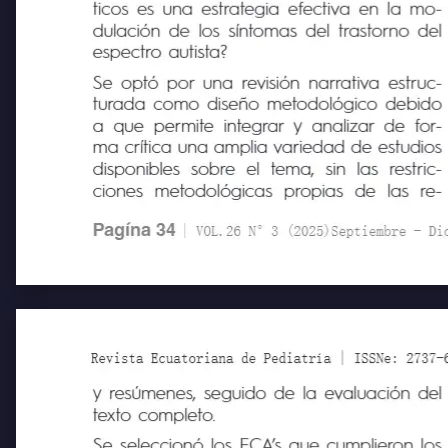
¿La suplementación nutricional con probió-
ticos es una estrategia efectiva en la mo-
dulación de los síntomas del trastorno del
espectro autista?
Se optó por una revisión narrativa estruc-
turada como diseño metodológico debido
a que permite integrar y analizar de for-
ma crítica una amplia variedad de estudios
disponibles
sobre
el
tema,
sin
las
restric-
ciones
metodológicas
propias
de
las
re-
Pagína 34
| VOL.26 N°3 (2025)Septiembre - Diciem
Revista Ecuatoriana de Pediatría | ISSNe: 2737-6494
y resúmenes, seguido de la evaluación del
texto completo.