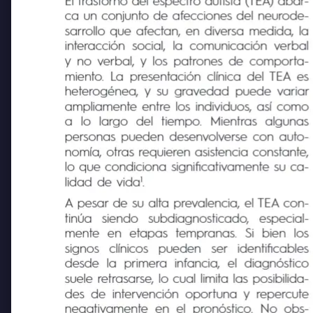
El trastorno del espectro autista (TEA) abar-
ca un conjunto de afecciones del neurode-
sarrollo que afectan, en diversa medida, la
interacción social, la comunicación verbal
y no verbal, y los patrones de comporta-
miento. La presentación clínica del TEA es
heterogénea, y su gravedad puede variar
ampliamente entre los individuos, así como
a
lo
largo
del
tiempo.
Mientras
algunas
personas pueden desenvolverse con auto-
nomía, otras requieren asistencia constante,
lo que condiciona significativamente su ca-
1
lidad de vida
.
A pesar de su alta prevalencia, el TEA con-
tinúa
siendo
subdiagnosticado,
especial-
mente
en
etapas
tempranas.
Si
bien
los
signos
clínicos
pueden
ser
identificables
desde
la
primera
infancia,
el diagnóstico
suele retrasarse, lo cual limita las posibilida-
des de intervención oportuna y repercute