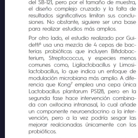
la seguridad y posibles beneficios sociales
del SB-121, pero por el tamaño de muestra,
el diseño complejo cruzado y la falta de
resultados significativos limitan sus conclu-
siones. No obstante, siguiere ser una base
para realizar estudios más amplios.
Por otro lado, el estudio realizado por Gui-
6 
detti
usa una mezcla de 4 cepas de bac-
terias
probióticas
que
incluyen
Bifidobac-
terium,
Streptococcus,
y
especies
menos
comunes
como,
Ligilactobacillus y Limosi-
lactobacillus, lo que indica un enfoque de
modulación microbiana más amplio. A dife-
7 
rencia que Kong
emplea una cepa única
Lactobacillus plantarum PS128, pero en la
segunda fase hace intervención combina-
da con oxitocina intranasal, lo cual añade
un componente neuroendocrino a la inter-
vención, pero a la vez podría sesgar las
mejorar realcionadas
únicamente con
los
probióticos.