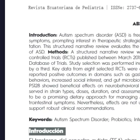
Revista Ecuatoriana de Pediatría | ISSNe: 2737-6494
AB
Introduction:
Autism spectrum disorder (ASD) is frequ
symptoms, prompting interest in therapeutic strategies
tation. This structured narrative review evaluates the
of ASD.
Methods:
A structured narrative review wa
controlled trials (RCTs) published between March 201
Database of Trials. Study selection was performed ind
by a third. Key data from eight selected RCTs were ex
reported positive outcomes in domains such as gastroi
behaviors, increased social interest, and gut microbiot
PS128 showed beneficial effects on neurobehavioral p
served in strain types, doses, duration, and assessmen
to be a promising dietary approach for managing ASD, es
trointestinal symptoms. Nevertheless, effects are not 
support robust clinical recommendations.
Keywords:
Autism Spectrum Disorder; Probiotics; Inte
Introducción