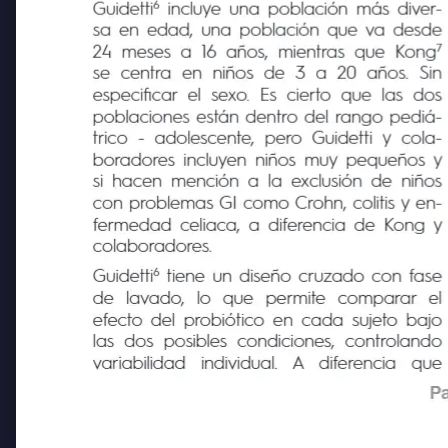
6 
Guidetti
incluye una población más diver-
sa en edad, una población que va desde
7
24 meses a 16 años, mientras que Kong
se centra
en
niños de 3 a 20 años.
Sin
especificar el sexo. Es cierto que las dos
poblaciones están dentro del rango pediá-
trico - adolescente, pero Guidetti y cola-
boradores incluyen niños muy pequeños y
si hacen mención a la exclusión de niños
con problemas GI como Crohn, colitis y en-
fermedad celiaca, a diferencia de Kong y
colaboradores.
6 
Guidetti
tiene un diseño cruzado con fase
de
lavado,
lo
que
permite
comparar
el
efecto del probiótico en cada sujeto bajo
las dos posibles condiciones, controlando
variabilidad
individual.
A
diferencia
que
Pa