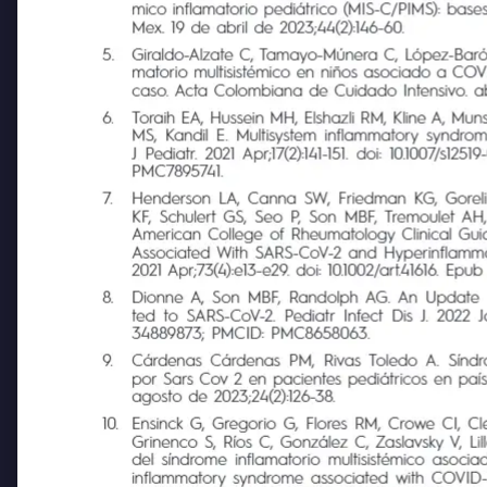
4.
Scheffler-Mendoza SC, Toledo Salinas C, Castaño
mico inflamatorio pediátrico (MIS-C/PIMS): bases 
Mex. 19 de abril de 2023;44(2):146-60.
5.
Giraldo-Alzate C, Tamayo-Múnera C, López-Barón
matorio multisistémico en niños asociado a COVID-1
caso. Acta Colombiana de Cuidado Intensivo. abri
6.
Toraih EA, Hussein MH, Elshazli RM, Kline A, Mu
MS, Kandil E. Multisystem inflammatory syndrome 
J Pediatr. 2021 Apr;17(2):141-151. doi: 10.1007
PMC7895741.
7.
Henderson LA, Canna SW, Friedman KG, Gorelik M
KF, Schulert GS, Seo P, Son MBF, Tremoulet AH
American College of Rheumatology Clinical Guida
Associated With SARS-CoV-2 and Hyperinflammatio
2021 Apr;73(4):e13-e29. doi: 10.1002/art.41616
8.
Dionne A, Son MBF, Randolph AG. An Update on M
ted to SARS-CoV-2. Pediatr Infect Dis J. 2022 Ja
34889873; PMCID: PMC8658063.
9.
Cárdenas Cárdenas PM, Rivas Toledo A. Síndrome
por Sars Cov 2 en pacientes pediátricos en paíse
agosto de 2023;24(2):126-38.
10.
Ensinck G, Gregorio G, Flores RM, Crowe CI, Cler
Grinenco S, Ríos C, González C, Zaslavsky V, Lill
del síndrome inflamatorio multisistémico asocia