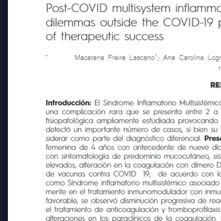
Post-COVID multisystem inflamma
dilemmas outside the COVID-19 pa
of therapeutic success
-
1
Macarena Freire Lascano
; Ana Carolina 
RE
Introducción:
El Síndrome Inflamatorio Multisistémi
una complicación rara que se presenta entre 2 a 6 se
fisiopatológica ampliamente estudiada provocando un 
detectó un importante número de casos, si bien su inc
siderar como parte del diagnóstico diferencial.
Pres
femenina de 4 años con antecedente de nueve días de cu
con sintomatología de predominio mucocutáneo, sistém
elevados, alteración en la coagulación con dímero D 
de vacunas contra COVID
19;
de acuerdo con la
como Síndrome inflamatorio multisistémico asociado
mente en el tratamiento inmunomodulador con inmunog
favorable, se observó disminución progresiva de react
el tratamiento de anticoagulación y tromboprofilaxis s