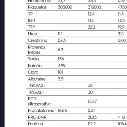
Hematocrito
37,7
36.3
41.9
Plaquetas
303000
310000
4750
TP
12.4
11.4
INR
1.14
1.04
TTP
22.2
19.9
Urea
11.1
31.1
Creatinina
0.43
0.40
Proteinas
6.2
totales
Sodio
136
Potasio
3.99
Cloro
101
Albumina
3.5
TGO/AST
38
TPG/ALT
30
PCR
15.27
ultrasensible
Procalcitonina
18.66
0.31
PRO-BNP
20.13
< 10