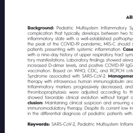
AB
Background:
Pediatric Multisystem Inflammatory Sy
complication that typically develops between two to six 
inflammatory state with a well-established pathophysiol
the peak of the COVID-19 pandemic, MIS-C should still b
patients presenting with systemic inflammation.
Case
with a nine-day history of upper respiratory tract sy
tory manifestations. Laboratory findings showed elevat
increased D-dimer levels, and positive COVID-19 IgG 
vaccination. Based on WHO, CDC, and RCPCH criteria
Syndrome associated with SARS-CoV-2.
Management
therapy with intravenous human immunoglobulin and cort
Inflammatory markers progressively decreased, and t
thromboprophylaxis
were adjusted according
to th
showed favorable clinical evolution without target org
clusion:
Maintaining clinical suspicion and ensuring earl
immunomodulatory therapy. Despite its current low in
in the differential diagnosis of pediatric patients with co
Keywords:
SARS-CoV-2, Pediatric Multisystem Inf