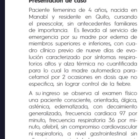
Presentación de caso
Paciente femenina de 4 años, nacida en
Manabí
y
residente
en
Quito,
cursando
el
preescolar,
sin
antecedentes
familiares
de importancia.
Es llevada al servicio de
emergencia por su madre por edema de
miembros superiores e inferiores, con cua-
dro clínico previo de nueve días de evo-
lución caracterizado por síntomas respira-
torios altos y alza térmica no cuantificada
para lo cual la madre automedica para-
cetamol por 2 ocasiones en dosis que no
especifica, sin lograr control de la fiebre.
A su ingreso se observa al examen físico
una paciente consciente, orientada,
á
lgica,
asténica,
edematizada,
con
decaimiento
generalizado, frecuencia
cardiaca 97 por
minuto, frecuencia respiratoria 36 por mi-
nuto, afebril, sin compromiso cardiovascular
ni respiratorio,
a
nivel
gastrointestinal
sin