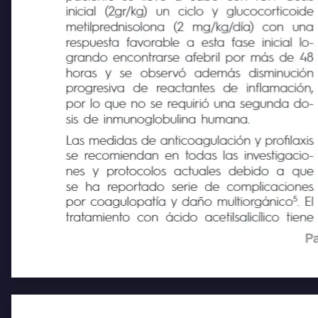
paciente se llevó a cabo con IGIV dosis
inicial
(2gr/kg)
un
ciclo
y
glucocorticoide
metilprednisolona
(2
mg/kg/día)
con
una
respuesta favorable a esta fase inicial lo-
grando encontrarse afebril por más de 48
horas
y
se
observó
además
disminución
progresiva
de
reactantes
de
inflamación,
por lo que no se requirió una segunda do-
sis de inmunoglobulina humana.
Las medidas de anticoagulación y profilaxis
se recomiendan en todas las investigacio-
nes y protocolos
actuales
debido
a
que
se ha reportado serie de complicaciones
5
por coagulopatía y daño multiorgánico
. El
tratamiento con ácido acetilsalicílico tiene
Pa