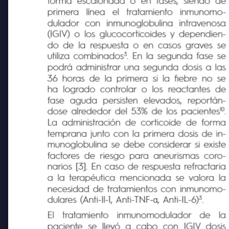
forma escalonada o en fases, siendo de
primera
línea
el
tratamiento
inmunomo-
dulador
con
inmunoglobulina
intravenosa
(IGIV) o los glucocorticoides y dependien-
do de la respuesta o en casos graves se
3
utiliza combinados
. En la segunda fase se
podrá administrar una segunda dosis a las
36 horas de la primera si la fiebre no se
ha logrado controlar o los reactantes de
fase
aguda
persisten
elevados,
reportán-
10
dose alrededor del 53% de los pacientes
.
La administración de corticoide de forma
temprana junto con la primera dosis de in-
munoglobulina se debe considerar si existe
factores de riesgo para aneurismas coro-
narios [3]. En caso de respuesta refractaria
a la terapéutica mencionada se valora la
necesidad de tratamientos con inmunomo-
3
dulares (Anti-Il-1, Anti-TNF-
α
, Anti-IL-6)
.
El
tratamiento
inmunomodulador
de
la