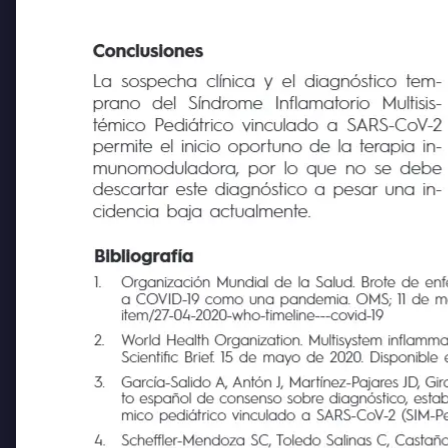
Conclusiones
La sospecha clínica y el diagnóstico tem-
prano
del
Síndrome
Inflamatorio
Multisis-
témico Pediátrico vinculado a SARS-CoV-2
permite el inicio oportuno de la terapia in-
munomoduladora, por lo que no se debe
descartar este diagnóstico a pesar una in-
cidencia baja actualmente.
Bibliografía
1.
Organización Mundial de la Salud. Brote de enfe
a COVID-19 como una pandemia. OMS; 11 de marzo
item/27-04-2020-who-timeline---covid-19
2.
World Health Organization. Multisystem inflamma
Scientific Brief. 15 de mayo de 2020. Disponible en
3.
García-Salido A, Antón J, Martínez-Pajares JD, G
to español de consenso sobre diagnóstico, estabili
mico pediátrico vinculado a SARS-CoV-2 (SIM-PedS