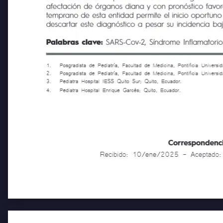
alteraciones en los paraclínicos de la coagulación. La 
afectación de órganos diana y con pronóstico favorabl
temprano de esta entidad permite el inicio oportuno de
descartar este diagnóstico a pesar su incidencia baja 
Palabras clave:
SARS-Cov-2, Síndrome Inflamatorio 
1.
Posgradista de Pediatría, Facultad de Medicina, Pon
2.
Posgradista de Pediatría, Facultad de Medicina, Pon
3.
Pediatra Hospital IESS Quito Sur; Quito, Ecuador.
4.
Pediatra Hospital Enrique Garcés; Quito, Ecuador.
Correspondencia
Recibido: 10/ene/2025 - Acepta