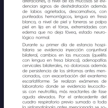
alteraciones, a nivel de las mucosas se evi-
dencian signos de deshidratación además
de
labios
agrietados,
descamativos,
con
punteados hemorrágicos, lengua en fresa
blanca, a nivel de piel y faneras se palpa
piel en lija en el tórax, extremidades con
edema que no deja fóvea, estado neuro-
lógico normal.
Durante su primer día de estancia hospi-
talaria
se
evidencia
inyección
conjuntival
bilateral, cambios en las mucosas (queilitis
con lengua en fresa blanca), adenopatías
cervicales bilaterales, no dolorosas además
de persistencia de los síntomas antes men-
cionados, con exacerbación del exantema
escarlatiforme.
Se
realizan
exámenes
de
laboratorio donde se evidencia leucocito-
sis con neutrofilia, más reactantes de fase
aguda
elevados.
Por
el
antecedente
del
cuadro respiratorio previo sumado a toda