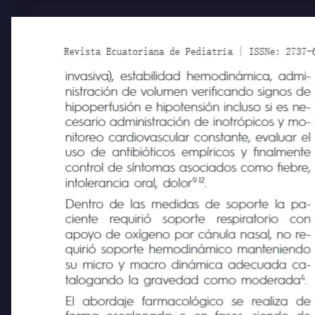
Revista Ecuatoriana de Pediatría | ISSNe: 2737-6494
invasiva), estabilidad hemodinámica, admi-
nistración de volumen verificando signos de
hipoperfusión e hipotensión incluso si es ne-
cesario administración de inotrópicos y mo-
nitoreo cardiovascular constante, evaluar el
uso de antibióticos empíricos y finalmente
control de síntomas asociados como fiebre,
9-12
intolerancia oral, dolor
.
Dentro de las medidas de soporte la pa-
ciente
requirió
soporte
respiratorio
con
apoyo de oxígeno por cánula nasal, no re-
quirió soporte hemodinámico manteniendo
su micro y macro dinámica adecuada ca-
4
talogando la gravedad como moderada
.
El
abordaje
farmacológico
se
realiza
de