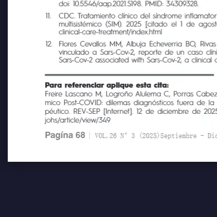
inflammatory syndrome associated with COVID-19]
doi: 10.5546/aap.2021.S198. PMID: 34309328.
11.
CDC. Tratamiento clínico del síndrome inflamatorio
multisistémico (SIM). 2025 [citado el 1 de agosto 
clinical-care-treatment/index.html
12.
Flores Cevallos MM, Albuja Echeverria BO, Rivas 
vinculado a Sars-Cov-2, reporte de un caso clínic
Sars-Cov-2 associated with Sars-Cov-2, a clinical 
Para referenciar aplique esta cita:
Freire Lascano M, Logroño Alulema C, Porras Cabezas 
mico Post-COVID: dilemas diagnósticos fuera de la pa
péutico. REV-SEP [Internet]. 12 de diciembre de 2025; 
johs/article/view/349
Pagína 68
| VOL.26 N°3 (2025)Septiembre - Diciem