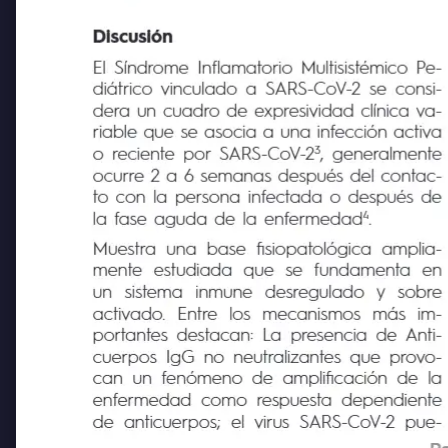
Discusión
El Síndrome Inflamatorio Multisistémico Pe-
diátrico vinculado a SARS-CoV-2 se consi-
dera un cuadro de expresividad clínica va-
riable que se asocia a una infección activa
3
o reciente por SARS-CoV-2
, generalmente
ocurre 2 a 6 semanas después del contac-
to con la persona infectada o después de
4
la fase aguda de la enfermedad
.
Muestra una base fisiopatológica amplia-
mente
estudiada
que
se
fundamenta
en
un
sistema
inmune
desregulado
y
sobre
activado.
Entre
los
mecanismos
más
im-
portantes destacan: La presencia de Anti-
cuerpos IgG no neutralizantes que provo-
can un fenómeno de amplificación de la
enfermedad como respuesta dependiente
de anticuerpos; el virus SARS-CoV-2 pue-