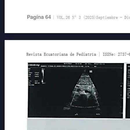
Pagína 64
| VOL.26 N°3 (2025)Septiembre - Diciem
Revista Ecuatoriana de Pediatría | ISSNe: 2737-6494