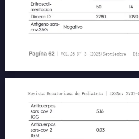
Ferritina
112.2
106.
Eritrosedi-
50
14
mentacion
Dimero D
2280
1090
Antigeno sars-
Negativo
cov-2AG
Pagína 62
| VOL.26 N°3 (2025)Septiembre - Diciem
Revista Ecuatoriana de Pediatría | ISSNe: 2737-6494
Anticuerpos
sars-cov 2
5.16
IGG
Anticuerpos
sars-cov 2
0.03