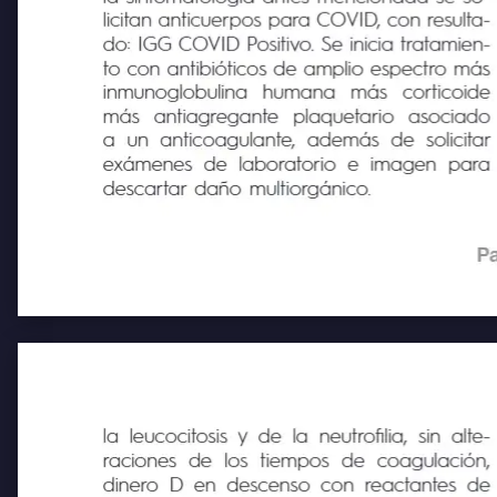
la sintomatología antes mencionada se so-
licitan anticuerpos para COVID, con resulta-
do: IGG COVID Positivo. Se inicia tratamien
to con antibióticos de amplio espectro más
inmunoglobulina
humana
más
corticoide
más
antiagregante
plaquetario
asociado
a
un anticoagulante, además de solicitar
exámenes de laboratorio e imagen para
descartar daño multiorgánico.
Pa
la leucocitosis y de la neutrofilia, sin alte-
raciones
de
los
tiempos
de
coagulación,