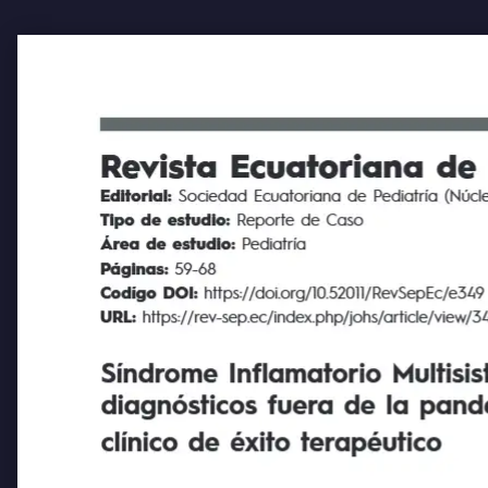
Revista Ecuatoriana de Pe
Editorial:
Sociedad Ecuatoriana de Pediatría (Núcleo
Tipo de estudio:
Reporte de Caso
Área de estudio:
Pediatría
Páginas:
59-68
Codígo DOI:
https://doi.org/10.52011/RevSepEc/e34
URL:
https://rev-sep.ec/index.php/johs/article/view/349
Síndrome Inflamatorio Multisist
diagnósticos fuera de la pandemi
clínico de éxito terapéutico