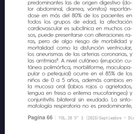
recalcar que su espectro es amplio, siendo
predominantes las de origen digestivo (do-
lor abdominal, diarrea, vómitos) reportán-
dose en más del 80% de los pacientes en
todos los grupos de edad, la afectación
cardiovascular es subclínica en muchos ca-
sos, puede presentarse con alteraciones ra-
ras, pero de algo riesgo de morbilidad y
mortalidad como la disfunción ventricular,
los aneurismas de las arterias coronarias, y
8
las arritmias
. A nivel cutáneo (erupción cu-
tánea polimórfica, morbiliforme, maculopa-
pular o petequial) ocurre en el 85% de los
niños de 0 a 5 años, además cambios en
la mucosa oral (labios rojos o agrietados,
lengua en fresa o eritema mucofaringeo) y
conjuntivitis bilateral sin exudado. La sinto-
matología respiratoria no es predominante,
Pagína 66
| VOL.26 N°3 (2025)Septiembre - Diciem