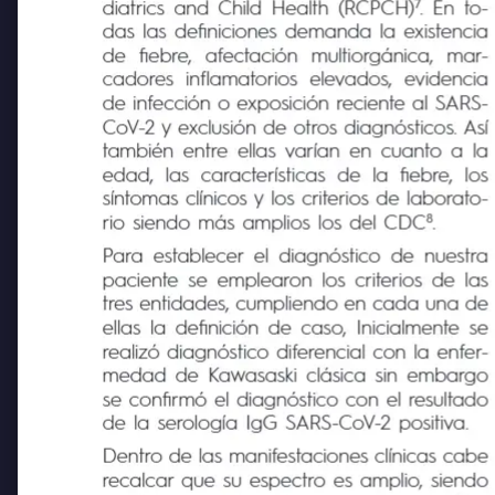
dades (CDC) y del Royal College of Pae-
7
diatrics and Child Health (RCPCH)
. En to-
das las definiciones demanda la existencia
de
fiebre,
afectación
multiorgánica,
mar-
cadores
inflamatorios
elevados,
evidencia
de infección o exposición reciente al SARS-
CoV-2 y exclusión de otros diagnósticos. Así
también entre ellas varían en cuanto a la
edad,
las características de
la fiebre,
los
síntomas clínicos y los criterios de laborato-
8
rio siendo más amplios los del CDC
.
Para establecer el diagnóstico de nuestra
paciente se emplearon los criterios de las
tres entidades, cumpliendo en cada una de
ellas la definición de caso, Inicialmente se
realizó diagnóstico diferencial con la enfer-
medad de Kawasaski clásica sin embargo
se confirmó el diagnóstico con el resultado
de la serología IgG SARS-CoV-2 positiva.
Dentro de las manifestaciones clínicas cabe