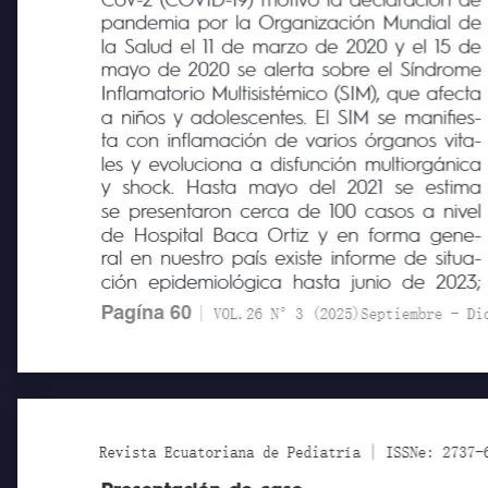
CoV-2 (COVID-19) motivó la declaración de
pandemia por la Organización Mundial de
la Salud el 11 de marzo de 2020 y el 15 de
mayo de 2020 se alerta sobre el Síndrome
Inflamatorio Multisistémico (SIM), que afecta
a niños y adolescentes. El SIM se manifies-
ta con inflamación de varios órganos vita-
les y evoluciona a disfunción multiorgánica
y shock.
Hasta
mayo del 2021 se
estima
se presentaron cerca de 100 casos a nivel
de Hospital Baca Ortiz y en forma gene-
ral en nuestro país existe informe de situa-
ción epidemiológica hasta junio de 2023;
Pagína 60
| VOL.26 N°3 (2025)Septiembre - Diciem
Revista Ecuatoriana de Pediatría | ISSNe: 2737-6494