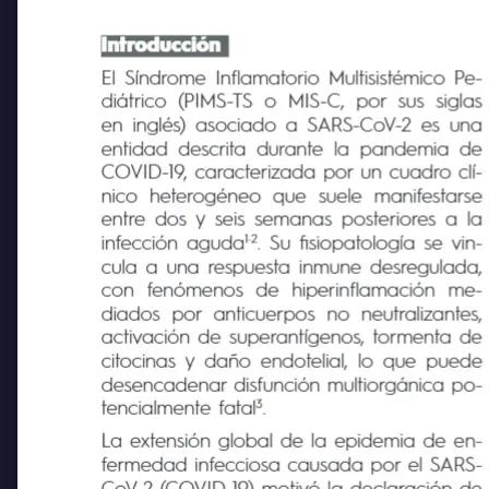
Introducción
El Síndrome Inflamatorio Multisistémico Pe-
diátrico (PIMS-TS o MIS-C,
por sus
siglas
en inglés) asociado a SARS-CoV-2 es una
entidad descrita durante la pandemia de
COVID-19, caracterizada por un cuadro clí-
nico
heterogéneo
que
suele
manifestarse
entre dos y seis semanas posteriores a la
1-2
infección aguda
. Su fisiopatología se vin-
cula a una respuesta inmune desregulada,
con
fenómenos
de
hiperinflamación
me-
diados
por anticuerpos
no neutralizantes,
activación de superantígenos, tormenta de
citocinas y daño endotelial, lo que puede
desencadenar disfunción multiorgánica po-
3
tencialmente fatal
.
La extensión global de la epidemia de en-
fermedad infecciosa causada por el SARS-