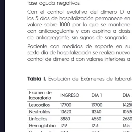
dinero D en descenso con reactantes de
fase aguda negativos.
Con
el
control
evolutivo del
dímero
D a
los 5 días de hospitalización permanece en
valore sobre 1000 por lo que se mantiene
con anticoagulante y con aspirina a dosis
de antiagregante, sin signos de sangrado.
Paciente
con
medidas
de
soporte
en
su
sexto día de hospitalización se realiza nuev
control de dímero d con valores inferiores a
Tabla I.
Evolución de Exámenes de laborato
Examen de
INGRESO
DIA 1
DIA 
laboratorio
Leucocitos
17700
19700
1428
Neutrofilos
10620
11240
1053
Linfocitos
3880
4550
2680
Hemoglobina
12.9
12.3
13.5