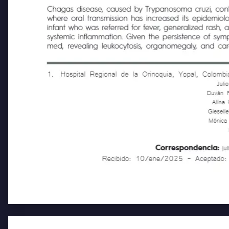
Chagas disease, caused by Trypanosoma cruzi, continu
where oral transmission has increased its epidemiolog
infant who was referred for fever, generalized rash, a
systemic inflammation. Given the persistence of sympto
med, revealing leukocytosis, organomegaly, and cardia
1.
Hospital Regional de la Orinoquia, Yopal
Jul
Duván 
Alina
Giesel
Mónic
Correspondencia:
j
Recibido: 10/ene/2025 - Acepta