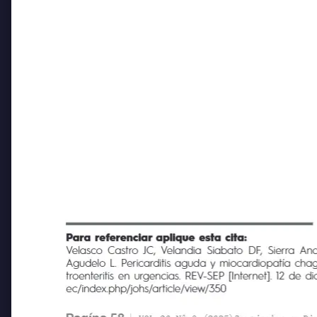
Para referenciar aplique esta cita:
Velasco Castro JC, Velandia Siabato DF, Sierra Andra
Agudelo L. Pericarditis aguda y miocardiopatía chagá
troenteritis en urgencias. REV-SEP [Internet]. 12 de di
ec/index.php/johs/article/view/350