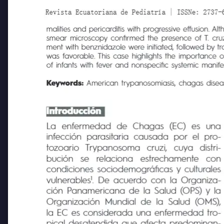
Revista Ecuatoriana de Pediatría | ISSNe: 2737-6494
malities and pericarditis with progressive effusion. Alt
smear microscopy confirmed the presence of T. cruzi
ment with benznidazole were initiated, followed by tran
was favorable. This case highlights the importance of c
of infants with fever and nonspecific systemic manifesta
Keywords:
American trypanosomiasis, chagas disease, 
Introducción
La
enfermedad
de
Chagas
(EC)
es
una
infección parasitaria causada por el pro-
tozoario
Trypanosoma
cruzi,
cuya
distri-
bución
se
relaciona
estrechamente
con
condiciones sociodemográficas y culturales
1
vulnerables
. De acuerdo con la Organiza-
ción Panamericana de la Salud (OPS) y la
Organización Mundial de la Salud (OMS),
la EC es considerada una enfermedad tro-