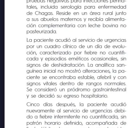
pruebas negativas para infecciones perina-
tales, incluida serología para enfermedad
de Chagas. Reside en un área rural junto
a sus abuelos maternos y recibía alimenta-
ción complementaria con leche bovina no
pasteurizada.
La paciente acudió al servicio de urgencias
por un cuadro clínico de un día de evolu-
ción, caracterizado por fiebre no cuantifi-
cada y episodios eméticos ocasionales, sin
signos de deshidratación. La analítica san-
guínea inicial no mostró alteraciones, la pa-
ciente se encontraba estable, afebril y con
signos vitales dentro de rangos normales.
Se consideró un pródromo gastrointestinal
y se decidió su egreso hospitalario.
Cinco
días
después,
la
paciente
acudió
nuevamente al servicio de urgencias debi-
do a fiebre intermitente no cuantificada, sin
patrón horario definido, acompañada de