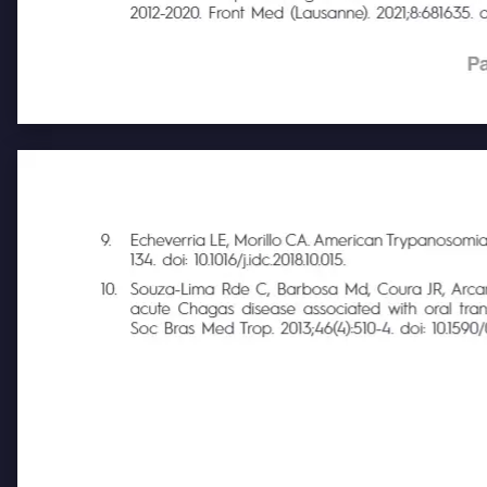
Clinical and Epidemiological Characterization of
2012-2020. Front Med (Lausanne). 2021;8:681635.
Pa
9.
Echeverria LE, Morillo CA. American Trypanosomia
134. doi: 10.1016/j.idc.2018.10.015.
10.
Souza-Lima Rde C, Barbosa Md, Coura JR, Arcanjo
acute Chagas disease associated with oral transmi
Soc Bras Med Trop. 2013;46(4):510-4. doi: 10.15