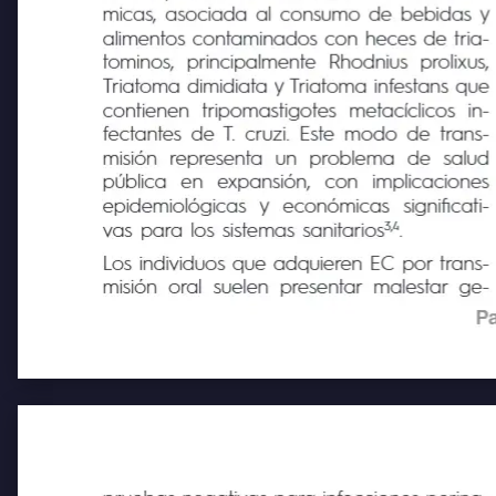
una importancia creciente en zonas endé-
micas, asociada al consumo de bebidas y
alimentos contaminados con heces de tria-
tominos,
principalmente
Rhodnius
prolixus,
Triatoma dimidiata y Triatoma infestans que
contienen
tripomastigotes
metacíclicos
in-
fectantes de T. cruzi. Este modo de trans-
misión
representa
un
problema
de
salud
pública
en
expansión,
con
implicaciones
epidemiológicas
y
económicas
significati-
3,4
vas para los sistemas sanitarios
.
Los individuos que adquieren EC por trans-
misión oral suelen presentar malestar ge-
Pa