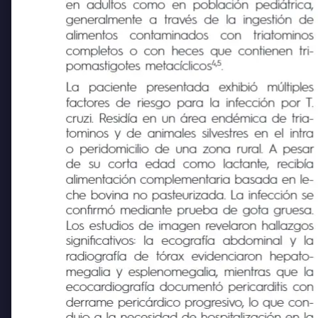
mos de adquisición de la enfermedad, tanto
en adultos como en población pediátrica,
generalmente a través de la ingestión de
alimentos
contaminados
con
triatominos
completos o con heces que contienen tri-
4,5
pomastigotes metacíclicos
.
La
paciente
presentada
exhibió
múltiples
factores de riesgo para la infección por T.
cruzi. Residía en un área endémica de tria-
tominos y de animales silvestres en el intra
o peridomicilio de una zona rural. A pesar
de
su
corta
edad
como
lactante,
recibía
alimentación complementaria basada en le-
che bovina no pasteurizada. La infección se
confirmó mediante prueba de gota gruesa.
Los estudios de imagen revelaron hallazgos
significativos:
la
ecografía
abdominal y la
radiografía de tórax evidenciaron hepato-
megalia y esplenomegalia, mientras que la
ecocardiografía documentó pericarditis con
derrame pericárdico progresivo, lo que con-