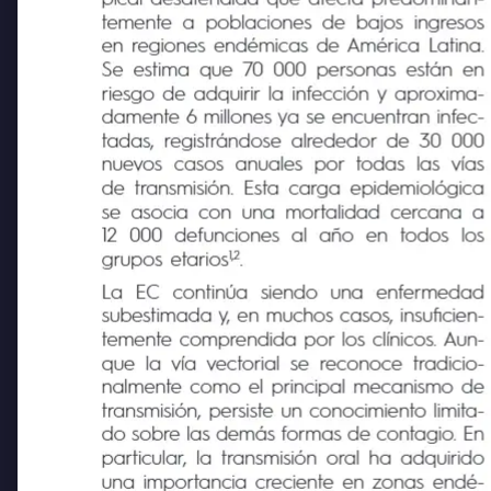
pical desatendida que afecta predominan-
temente a poblaciones de bajos ingresos
en regiones endémicas de América Latina.
Se estima que 70 000 personas están en
riesgo de adquirir la infección y aproxima-
damente 6 millones ya se encuentran infec-
tadas, registrándose alrededor de 30 000
nuevos casos anuales
por todas
las vías
de transmisión. Esta carga epidemiológica
se asocia con una mortalidad cercana a
12
000
defunciones
al
año
en
todos
los
1,2
grupos etarios
.
La
EC
continúa
siendo
una
enfermedad
subestimada y, en muchos casos, insuficien
temente comprendida por los clínicos. Aun-
que la vía vectorial se reconoce tradicio-
nalmente como el principal mecanismo de
transmisión, persiste un conocimiento limita-
do sobre las demás formas de contagio. En
particular, la transmisión oral ha adquirido