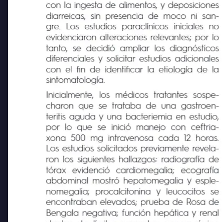
múltiples
episodios
eméticos
relacionados
con la ingesta de alimentos, y deposiciones
diarreicas, sin presencia de moco ni san-
gre.
Los
estudios
paraclínicos
iniciales
no
evidenciaron alteraciones relevantes; por lo
tanto, se decidió ampliar los diagnósticos
diferenciales y solicitar estudios adicionales
con el fin de identificar la etiología de la
sintomatología.
Inicialmente,
los
médicos
tratantes
sospe-
charon que se trataba de una gastroen-
teritis aguda y una bacteriemia en estudio,
por lo que se
inició manejo con ceftria-
xona 500 mg intravenosa cada 12 horas.
Los estudios solicitados previamente revela-
ron los siguientes hallazgos: radiografía de
tórax
evidenció
cardiomegalia;
ecografía
abdominal mostró hepatomegalia y esple-
nomegalia;
procalcitonina
y
leucocitos
se
encontraban elevados; prueba de Rosa de
Bengala negativa; función hepática y renal