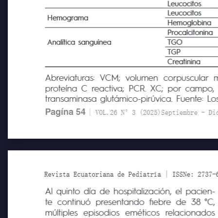
pH
Leucocitos
Leucocitos
Hemograma
Hemoglobina
Procalcitonina
Analítica sanguínea
TGO
TGP
Creatinina
Abreviaturas: VCM; volumen
corpuscular m
proteína C reactiva; PCR. XC; por campo, T
transaminasa glutámico-pirúvica. Fuente: Lo
Pagína 54
| VOL.26 N°3 (2025)Septiembre - Diciem
Revista Ecuatoriana de Pediatría | ISSNe: 2737-6494
Al quinto día de hospitalización, el pacien-
te continuó presentando fiebre de 38
°C,