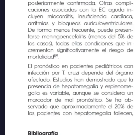
mitió sospechar la condición, la cual fue
posteriormente
confirmada. Otras
compli-
caciones asociadas con la EC aguda in-
cluyen
miocarditis,
insuficiencia
cardíaca,
arritmias
y
bloqueos
auriculoventriculares
De forma menos frecuente, puede presen-
tarse meningoencefalitis (menos del 5% de
los casos), todas ellas condiciones que in-
crementan significativamente el riesgo de
8,9
mortalidad
.
El pronóstico en pacientes pediátricos con
infección por T. cruzi depende del órgano
afectado. Estudios han demostrado que la
presencia de hepatomegalia y esplenome-
galia es variable, aunque se considera un
marcador de
mal
pronóstico.
Se
ha
ob-
servado que aproximadamente el 20% de
los pacientes con hepatomegalia fallecen,