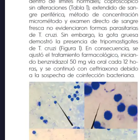
dentro
de
límites
normales;
coproscópico
sin alteraciones (Tabla 1); extendido de san-
gre
periférica,
método
de
concentración
micrométodo y examen directo de sangre
fresca no evidenciaron formas parasitarias
de T. cruzi. Sin embargo, la gota gruesa
demostró la presencia de tripomastigotes
de T. cruzi (Figura 1). En consecuencia, se
ajustó el tratamiento farmacológico, inician-
do benznidazol 50 mg vía oral cada 12 ho-
ras, y se continuó con ceftriaxona debido
a la sospecha de coinfección bacteriana.