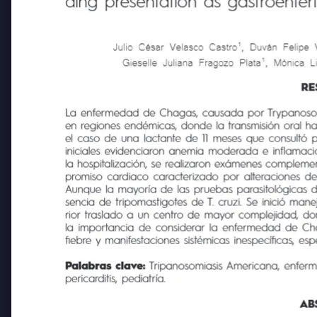
ding presentation as gastroenteri
1
Julio César Velasco Castro
, Duván Felip
1
Gieselle Juliana Fragozo Plata
, Mónica 
RE
La enfermedad de Chagas, causada por Trypanosoma cr
en regiones endémicas, donde la transmisión oral ha 
el caso de una lactante de 11 meses que consultó por 
iniciales evidenciaron anemia moderada e inflamación 
la hospitalización, se realizaron exámenes complemen
promiso cardiaco caracterizado por alteraciones de la 
Aunque la mayoría de las pruebas parasitológicas direc
sencia de tripomastigotes de T. cruzi. Se inició manej
rior traslado a un centro de mayor complejidad, donde 
la importancia de considerar la enfermedad de Chagas d
fiebre y manifestaciones sistémicas inespecíficas, esp
Palabras clave:
Tripanosomiasis Americana, enferme
pericarditis, pediatría.
AB