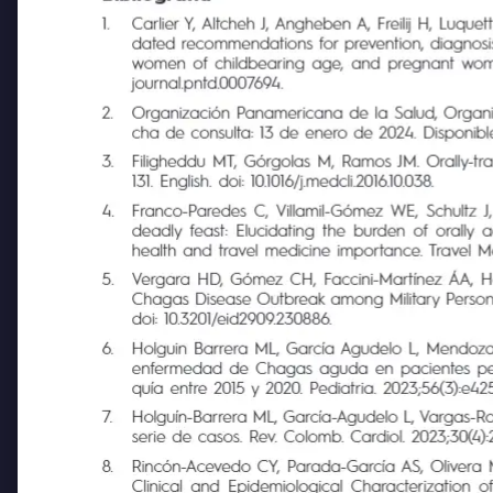
Bibliografía
1.
Carlier Y, Altcheh J, Angheben A, Freilij H, Luque
dated recommendations for prevention, diagnosis, t
women of childbearing age, and pregnant women. 
journal.pntd.0007694.
2.
Organización Panamericana de la Salud, Organiza
cha de consulta: 13 de enero de 2024. Disponible
3.
Filigheddu MT, Górgolas M, Ramos JM. Orally-tra
131. English. doi: 10.1016/j.medcli.2016.10.038.
4.
Franco-Paredes C, Villamil-Gómez WE, Schultz J, 
deadly feast: Elucidating the burden of orally acq
health and travel medicine importance. Travel Med
5.
Vergara HD, Gómez CH, Faccini-Martínez ÁA, Her
Chagas Disease Outbreak among Military Personne
doi: 10.3201/eid2909.230886.
6.
Holguin Barrera ML, García Agudelo L, Mendoza C
enfermedad de Chagas aguda en pacientes pediátri
quía entre 2015 y 2020. Pediatria. 2023;56(3):e425.
7.
Holguín-Barrera ML, García-Agudelo L, Vargas-Ro
serie de casos. Rev. Colomb. Cardiol. 2023;30(4):2
8.
Rincón-Acevedo CY, Parada-García AS, Olivera MJ,