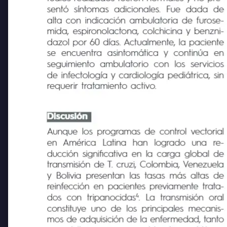
tudios realizados fueron normales y no pre-
sentó síntomas adicionales. Fue dada de
alta con indicación ambulatoria de furose-
mida, espironolactona, colchicina y benzni-
dazol por 60 días. Actualmente, la paciente
se
encuentra
asintomática y continúa
en
seguimiento ambulatorio con los servicios
de infectología y cardiología pediátrica, sin
requerir tratamiento activo.
Discusión
Aunque los programas de control vectorial
en
América
Latina
han
logrado
una
re-
ducción significativa en la carga global de
transmisión de T. cruzi, Colombia, Venezuel
y Bolivia presentan las tasas más altas de
reinfección en pacientes previamente trata-
4
dos con tripanocidas
. La transmisión oral
constituye uno de los principales mecanis-