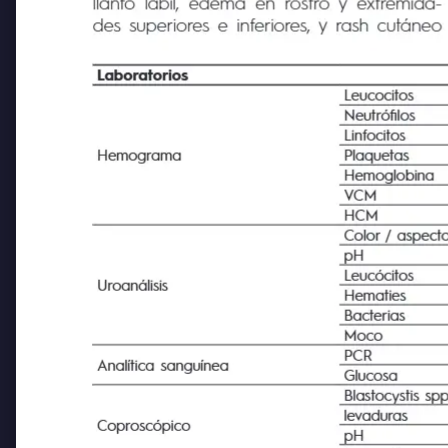
llanto lábil, edema en rostro y extremida-
des superiores e inferiores, y rash cutáneo
Laboratorios
Leucocitos
Neutrófilos
Linfocitos
Hemograma
Plaquetas
Hemoglobina
VCM
HCM
Color / aspecto
pH
Leucócitos
Uroanálisis
Hematies
Bacterias
Moco
PCR
Analítica sanguínea
Glucosa
Blastocystis spp
levaduras
Coproscópico