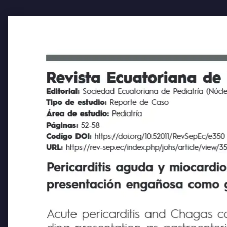
Revista Ecuatoriana de Pe
Editorial:
Sociedad Ecuatoriana de Pediatría (Núcleo 
Tipo de estudio:
Reporte de Caso
Área de estudio:
Pediatría
Páginas:
52-58
Codígo DOI:
https://doi.org/10.52011/RevSepEc/e35
URL:
https://rev-sep.ec/index.php/johs/article/view/350
Pericarditis aguda y miocardiopat
presentación engañosa como gastr
Acute pericarditis and Chagas car