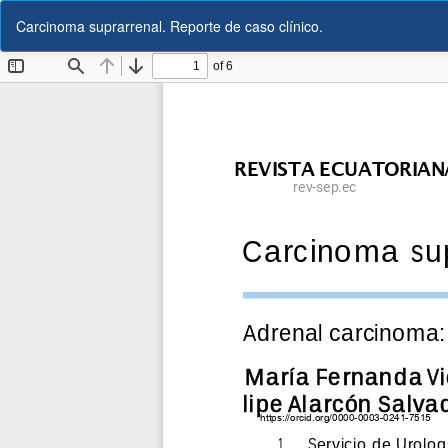
Volver
Carcinoma suprarrenal. Reporte de caso clínico.
a
los
detalles
del
artículo