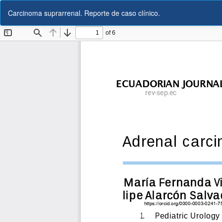
Volver
Carcinoma suprarrenal. Reporte de caso clínico.
a
los
detalles
del
artículo