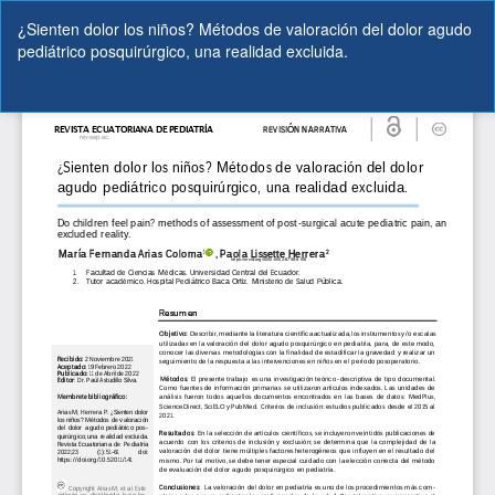
Volver
¿Sienten dolor los niños? Métodos de valoración del dolor agudo
a
pediátrico posquirúrgico, una realidad excluida.
los
detalles
del
De
De
artículo
P