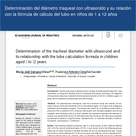
Volver
Determinación del diámetro traqueal con ultrasonido y su relación
a
con la fórmula de cálculo del tubo en niños de 1 a 12 años
los
detalles
del
De
De
artículo
P