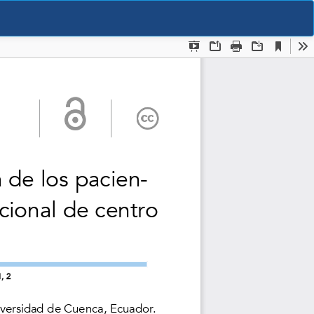
De
De
P