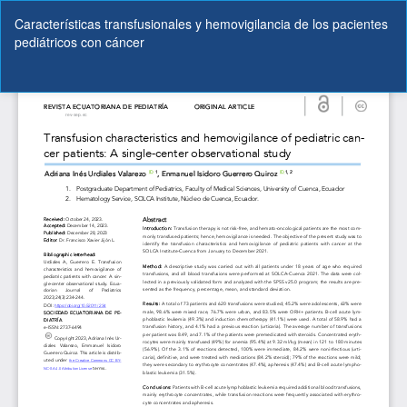
Volver
Características transfusionales y hemovigilancia de los pacientes
a
pediátricos con cáncer
los
detalles
del
De
De
artículo
P