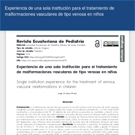
Volver
Experiencia de una sola institución para el tratamiento de
a
malformaciones vasculares de tipo venosa en niños
los
detalles
del
De
De
artículo
P