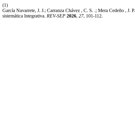
(1)
García Navarrete, J. J.; Carranza Chávez , C. S. .; Mera Cedeño , J.
sistemática Integrativa.
REV-SEP
2026
,
27
, 101-112.