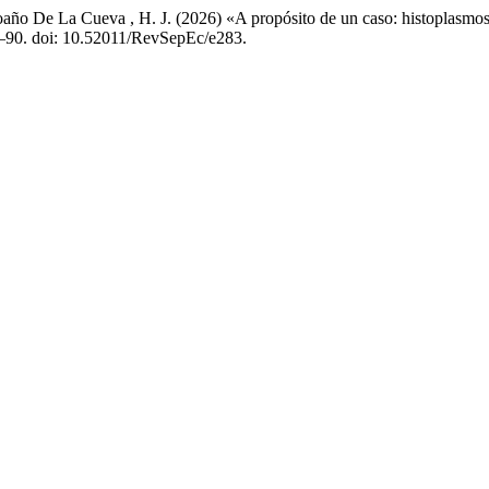
oaño De La Cueva , H. J. (2026) «A propósito de un caso: histoplasmosi
84–90. doi: 10.52011/RevSepEc/e283.