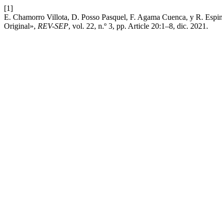
[1]
E. Chamorro Villota, D. Posso Pasquel, F. Agama Cuenca, y R. Espino
Original»,
REV-SEP
, vol. 22, n.º 3, pp. Article 20:1–8, dic. 2021.