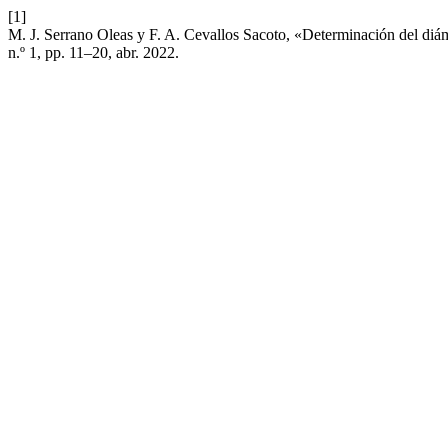
[1]
M. J. Serrano Oleas y F. A. Cevallos Sacoto, «Determinación del diáme
n.º 1, pp. 11–20, abr. 2022.