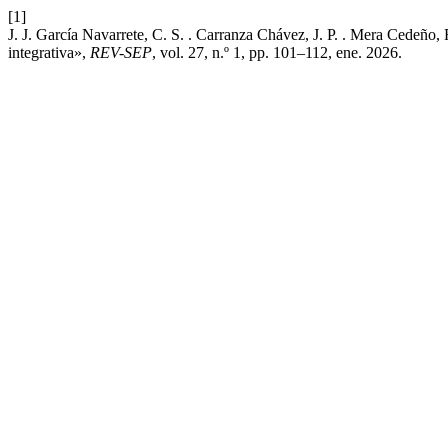
[1]
J. J. García Navarrete, C. S. . Carranza Chávez, J. P. . Mera Cedeño,
integrativa»,
REV-SEP
, vol. 27, n.º 1, pp. 101–112, ene. 2026.