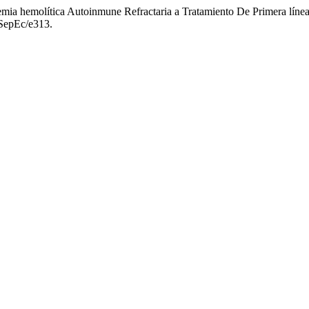
emia hemolítica Autoinmune Refractaria a Tratamiento De Primera lín
vSepEc/e313.