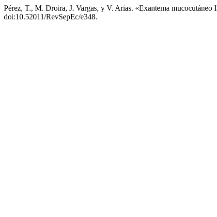
Pérez, T., M. Droira, J. Vargas, y V. Arias. «Exantema mucocután
doi:10.52011/RevSepEc/e348.