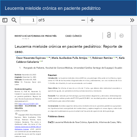
Volver
De
De
Leucemia mieloide crónica en paciente pediátrico
a
P
los
detalles
del
artículo