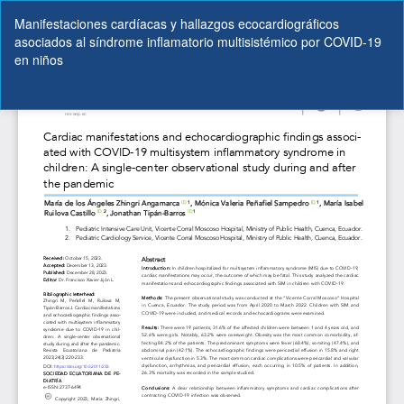
Volver
Manifestaciones cardíacas y hallazgos ecocardiográficos
a
asociados al síndrome inflamatorio multisistémico por COVID-19
los
en niños
detalles
del
artículo
De
De
P