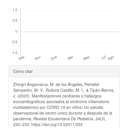
Descargas
Detalles
Cómo citar
del
Zhingri Angamarca, M. de los Ángeles, Peñafiel
artículo
Sampedro, M. V., Ruilova Castillo, M. I., & Tipán-Barros,
J. (2023). Manifestaciones cardíacas y hallazgos
ecocardiográficos asociados al síndrome inflamatorio
multisistémico por COVID-19 en niños: Un estudio
observacional de centro único durante y después de la
pandemia.
Revista Ecuatoriana De Pediatría
,
24
(3),
220–233. https://doi.org/10.52011/233