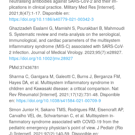
neutralising antibodies against SARS-CoV-2 and their im-
plications in clinical practice. Military Med Res [Internet].
2021;8(47):1-17. Disponible en:
https://doi.org/10.1186/s40779-021-00342-3
Ghazizadeh Esslami G, Mamishi S, Pourakbari B, Mahmoudi
S. Systematic review and meta-analysis on the serological,
immunological, and cardiac parameters of the multisystem
inflammatory syndrome (MIS-C) associated with SARS-CoV-
2 infection. Journal of Medical Virology. 2023;95(7):e28927.
https://doi.org/10.1002/jmv.28927
PMid:37436781
Sharma C, Ganigara M, Galeotti C, Burns J, Berganza FM,
Hayes DA, et al. Multisystem inflammatory syndrome in
children and Kawasaki disease: a critical comparison. Nat
Rev Rheumatol [Internet]. 2021;17(12):731-48. Disponible
en:
https://doi.org/10.1038/s41584-021-00709-9
Simon Junior H, Sakano TMS, Rodrigues RM, Eisencraft AP,
Carvalho VEL de, Schvartsman C, et al. Multisystem in-
flammatory syndrome associated with COVID-19 from the
pediatric emergency physician’s point of view. J Pediatr (Rio
J) [Internet]. 2021;97(2):140-59. Disponible en: