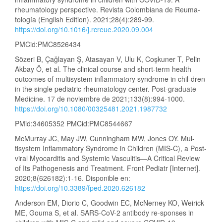
rheumatology perspective. Revista Colombiana de Reuma-
tología (English Edition). 2021;28(4):289-99.
https://doi.org/10.1016/j.rcreue.2020.09.004
PMCid:PMC8526434
Sözeri B, Çağlayan Ş, Atasayan V, Ulu K, Coşkuner T, Pelin
Akbay Ö, et al. The clinical course and short-term health
outcomes of multisystem inflammatory syndrome in chil-dren
in the single pediatric rheumatology center. Post-graduate
Medicine. 17 de noviembre de 2021;133(8):994-1000.
https://doi.org/10.1080/00325481.2021.1987732
PMid:34605352 PMCid:PMC8544667
McMurray JC, May JW, Cunningham MW, Jones OY. Mul-
tisystem Inflammatory Syndrome in Children (MIS-C), a Post-
viral Myocarditis and Systemic Vasculitis—A Critical Review
of Its Pathogenesis and Treatment. Front Pediatr [Internet].
2020;8(626182):1-16. Disponible en:
https://doi.org/10.3389/fped.2020.626182
Anderson EM, Diorio C, Goodwin EC, McNerney KO, Weirick
ME, Gouma S, et al. SARS-CoV-2 antibody re-sponses in