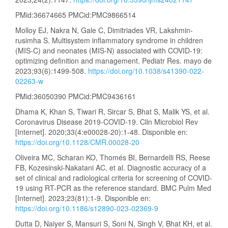
PMid:36674665 PMCid:PMC9866514
Molloy EJ, Nakra N, Gale C, Dimitriades VR, Lakshmin-
rusimha S. Multisystem inflammatory syndrome in children
(MIS-C) and neonates (MIS-N) associated with COVID-19:
optimizing definition and management. Pediatr Res. mayo de
2023;93(6):1499-508.
https://doi.org/10.1038/s41390-022-
02263-w
PMid:36050390 PMCid:PMC9436161
Dhama K, Khan S, Tiwari R, Sircar S, Bhat S, Malik YS, et al.
Coronavirus Disease 2019-COVID-19. Clin Microbiol Rev
[Internet]. 2020;33(4:e00028-20):1-48. Disponible en:
https://doi.org/10.1128/CMR.00028-20
Oliveira MC, Scharan KO, Thomés BI, Bernardelli RS, Reese
FB, Kozesinski-Nakatani AC, et al. Diagnostic accuracy of a
set of clinical and radiological criteria for screening of COVID-
19 using RT-PCR as the reference standard. BMC Pulm Med
[Internet]. 2023;23(81):1-9. Disponible en:
https://doi.org/10.1186/s12890-023-02369-9
Dutta D, Naiyer S, Mansuri S, Soni N, Singh V, Bhat KH, et al.