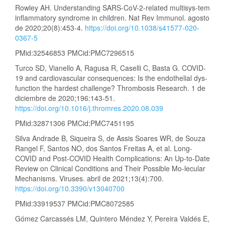
Rowley AH. Understanding SARS-CoV-2-related multisys-tem
inflammatory syndrome in children. Nat Rev Immunol. agosto
de 2020;20(8):453-4.
https://doi.org/10.1038/s41577-020-
0367-5
PMid:32546853 PMCid:PMC7296515
Turco SD, Vianello A, Ragusa R, Caselli C, Basta G. COVID-
19 and cardiovascular consequences: Is the endothelial dys-
function the hardest challenge? Thrombosis Research. 1 de
diciembre de 2020;196:143-51.
https://doi.org/10.1016/j.thromres.2020.08.039
PMid:32871306 PMCid:PMC7451195
Silva Andrade B, Siqueira S, de Assis Soares WR, de Souza
Rangel F, Santos NO, dos Santos Freitas A, et al. Long-
COVID and Post-COVID Health Complications: An Up-to-Date
Review on Clinical Conditions and Their Possible Mo-lecular
Mechanisms. Viruses. abril de 2021;13(4):700.
https://doi.org/10.3390/v13040700
PMid:33919537 PMCid:PMC8072585
Gómez Carcassés LM, Quintero Méndez Y, Pereira Valdés E,