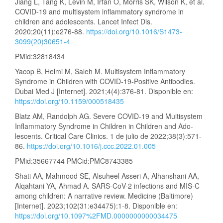
Jiang L, Tang K, Levin M, Irfan O, Morris SK, Wilson K, et al.
COVID-19 and multisystem inflammatory syndrome in
children and adolescents. Lancet Infect Dis.
2020;20(11):e276-88.
https://doi.org/10.1016/S1473-
3099(20)30651-4
PMid:32818434
Yacop B, Helmi M, Saleh M. Multisystem Inflammatory
Syndrome in Children with COVID-19-Positive Antibodies.
Dubai Med J [Internet]. 2021;4(4):376-81. Disponible en:
https://doi.org/10.1159/000518435
Blatz AM, Randolph AG. Severe COVID-19 and Multisystem
Inflammatory Syndrome in Children in Children and Ado-
lescents. Critical Care Clinics. 1 de julio de 2022;38(3):571-
86.
https://doi.org/10.1016/j.ccc.2022.01.005
PMid:35667744 PMCid:PMC8743385
Shati AA, Mahmood SE, Alsuheel Asseri A, Alhanshani AA,
Alqahtani YA, Ahmad A. SARS-CoV-2 infections and MIS-C
among children: A narrative review. Medicine (Baltimore)
[Internet]. 2023;102(31:e34475):1-8. Disponible en:
https://doi.org/10.1097%2FMD.0000000000034475