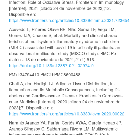
Infection: Role of Oxidative Stress. Frontiers in Im-munology
[Internet]. 2021 [citado 24 de noviembre de 2023];12.
Disponible en:
https://www.frontiersin.org/articles/10.3389/fimmu.2021.723654
Acevedo L, Piñeres-Olave BE, Niño-Serna LF, Vega LM,
Gomez IJA, Chacón S, et al. Mortality and clinical charac-
teristics of multisystem inflammatory syndrome in children
(MIS-C) associated with covid-19 in critically ill patients: an
observational multicenter study (MISCO study). BMC Pe-
diatrics. 18 de noviembre de 2021;21(1):516.
https://doi.org/10.1186/s12887-021-02974-9
PMid:34794410 PMCid:PMC8600488
Chait A, den Hartigh LJ. Adipose Tissue Distribution, In-
flammation and Its Metabolic Consequences, Including Di-
abetes and Cardiovascular Disease. Frontiers in Cardiovas-
cular Medicine [Internet]. 2020 [citado 24 de noviembre de
2023];7. Disponible en:
https://www.frontiersin.org/articles/10.3389/fcvm.2020.00022
Naranjo Arango YA, Farfán Cortés AYAA, García Henao JP,
Arango Slingsby C, Saldarriaga Rivera LM. Multisystemic
inflammatory syndrome in children with COVID-19: A