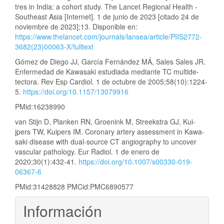
tres in India: a cohort study. The Lancet Regional Health -
Southeast Asia [Internet]. 1 de junio de 2023 [citado 24 de
noviembre de 2023];13. Disponible en:
https://www.thelancet.com/journals/lansea/article/PIIS2772-
3682(23)00063-X/fulltext
Gómez de Diego JJ, García Fernández MÁ, Sales Sales JR.
Enfermedad de Kawasaki estudiada mediante TC multide-
tectora. Rev Esp Cardiol. 1 de octubre de 2005;58(10):1224-
5.
https://doi.org/10.1157/13079916
PMid:16238990
van Stijn D, Planken RN, Groenink M, Streekstra GJ, Kui-
jpers TW, Kuipers IM. Coronary artery assessment in Kawa-
saki disease with dual-source CT angiography to uncover
vascular pathology. Eur Radiol. 1 de enero de
2020;30(1):432-41.
https://doi.org/10.1007/s00330-019-
06367-6
PMid:31428828 PMCid:PMC6890577
Información