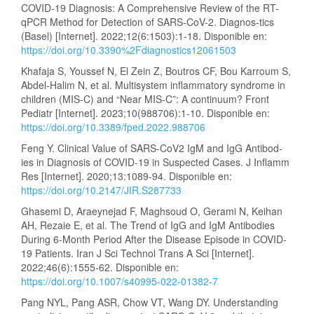
COVID-19 Diagnosis: A Comprehensive Review of the RT-
qPCR Method for Detection of SARS-CoV-2. Diagnos-tics
(Basel) [Internet]. 2022;12(6:1503):1-18. Disponible en:
https://doi.org/10.3390%2Fdiagnostics12061503
Khafaja S, Youssef N, El Zein Z, Boutros CF, Bou Karroum S,
Abdel-Halim N, et al. Multisystem inflammatory syndrome in
children (MIS-C) and “Near MIS-C”: A continuum? Front
Pediatr [Internet]. 2023;10(988706):1-10. Disponible en:
https://doi.org/10.3389/fped.2022.988706
Feng Y. Clinical Value of SARS-CoV2 IgM and IgG Antibod-
ies in Diagnosis of COVID-19 in Suspected Cases. J Inflamm
Res [Internet]. 2020;13:1089-94. Disponible en:
https://doi.org/10.2147/JIR.S287733
Ghasemi D, Araeynejad F, Maghsoud O, Gerami N, Keihan
AH, Rezaie E, et al. The Trend of IgG and IgM Antibodies
During 6-Month Period After the Disease Episode in COVID-
19 Patients. Iran J Sci Technol Trans A Sci [Internet].
2022;46(6):1555-62. Disponible en:
https://doi.org/10.1007/s40995-022-01382-7
Pang NYL, Pang ASR, Chow VT, Wang DY. Understanding