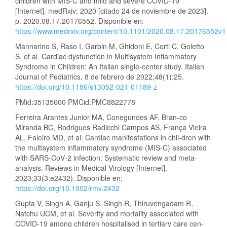
children with MIS-C and mild and severe COVID-19
[Internet]. medRxiv; 2020 [citado 24 de noviembre de 2023].
p. 2020.08.17.20176552. Disponible en:
https://www.medrxiv.org/content/10.1101/2020.08.17.20176552v1
Mannarino S, Raso I, Garbin M, Ghidoni E, Corti C, Goletto
S, et al. Cardiac dysfunction in Multisystem Inflammatory
Syndrome in Children: An Italian single-center study. Italian
Journal of Pediatrics. 8 de febrero de 2022;48(1):25.
https://doi.org/10.1186/s13052-021-01189-z
PMid:35135600 PMCid:PMC8822778
Ferreira Arantes Junior MA, Conegundes AF, Bran-co
Miranda BC, Rodrigues Radicchi Campos AS, França Vieira
AL, Faleiro MD, et al. Cardiac manifestations in chil-dren with
the multisystem inflammatory syndrome (MIS‐C) associated
with SARS‐CoV‐2 infection: Systematic review and meta‐
analysis. Reviews in Medical Virology [Internet].
2023;33(3:e2432). Disponible en:
https://doi.org/10.1002/rmv.2432
Gupta V, Singh A, Ganju S, Singh R, Thiruvengadam R,
Natchu UCM, et al. Severity and mortality associated with
COVID-19 among children hospitalised in tertiary care cen-