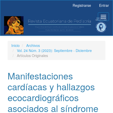
Navegación
Registrarse
Entrar
principal
Contenido
Toggl
principal
naviga
Barra
lateral
Inicio
Archivos
Vol. 24 Núm. 3 (2023): Septiembre - Diciembre
Artículos Originales
Manifestaciones
cardíacas y hallazgos
ecocardiográficos
asociados al síndrome