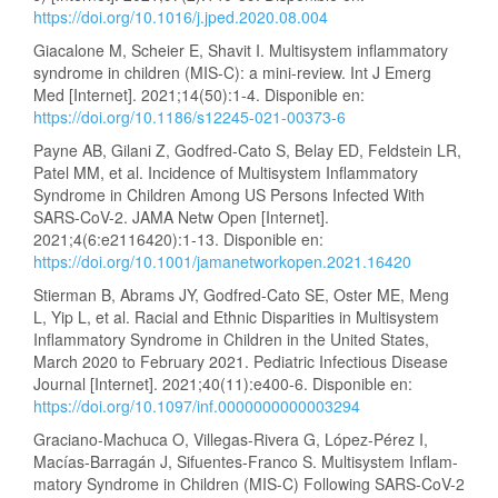
https://doi.org/10.1016/j.jped.2020.08.004
Giacalone M, Scheier E, Shavit I. Multisystem inflammatory
syndrome in children (MIS-C): a mini-review. Int J Emerg
Med [Internet]. 2021;14(50):1-4. Disponible en:
https://doi.org/10.1186/s12245-021-00373-6
Payne AB, Gilani Z, Godfred-Cato S, Belay ED, Feldstein LR,
Patel MM, et al. Incidence of Multisystem Inflammatory
Syndrome in Children Among US Persons Infected With
SARS-CoV-2. JAMA Netw Open [Internet].
2021;4(6:e2116420):1-13. Disponible en:
https://doi.org/10.1001/jamanetworkopen.2021.16420
Stierman B, Abrams JY, Godfred-Cato SE, Oster ME, Meng
L, Yip L, et al. Racial and Ethnic Disparities in Multisystem
Inflammatory Syndrome in Children in the United States,
March 2020 to February 2021. Pediatric Infectious Disease
Journal [Internet]. 2021;40(11):e400-6. Disponible en:
https://doi.org/10.1097/inf.0000000000003294
Graciano-Machuca O, Villegas-Rivera G, López-Pérez I,
Macías-Barragán J, Sifuentes-Franco S. Multisystem Inflam-
matory Syndrome in Children (MIS-C) Following SARS-CoV-2