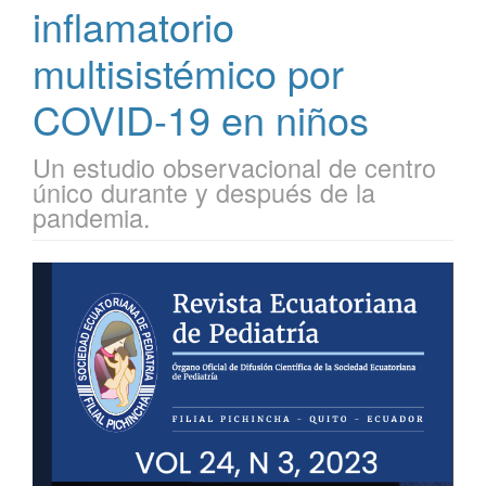
inflamatorio
multisistémico por
COVID-19 en niños
Un estudio observacional de centro
único durante y después de la
pandemia.
Barra
lateral
del
artículo