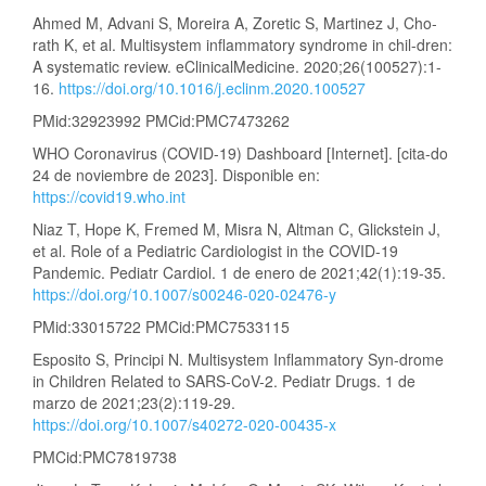
Ahmed M, Advani S, Moreira A, Zoretic S, Martinez J, Cho-
rath K, et al. Multisystem inflammatory syndrome in chil-dren:
A systematic review. eClinicalMedicine. 2020;26(100527):1-
16.
https://doi.org/10.1016/j.eclinm.2020.100527
PMid:32923992 PMCid:PMC7473262
WHO Coronavirus (COVID-19) Dashboard [Internet]. [cita-do
24 de noviembre de 2023]. Disponible en:
https://covid19.who.int
Niaz T, Hope K, Fremed M, Misra N, Altman C, Glickstein J,
et al. Role of a Pediatric Cardiologist in the COVID-19
Pandemic. Pediatr Cardiol. 1 de enero de 2021;42(1):19-35.
https://doi.org/10.1007/s00246-020-02476-y
PMid:33015722 PMCid:PMC7533115
Esposito S, Principi N. Multisystem Inflammatory Syn-drome
in Children Related to SARS-CoV-2. Pediatr Drugs. 1 de
marzo de 2021;23(2):119-29.
https://doi.org/10.1007/s40272-020-00435-x
PMCid:PMC7819738