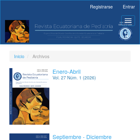
Navegación
Registrarse
Entrar
principal
Contenido
Toggl
principal
naviga
Barra
lateral
Inicio
Archivos
Enero-Abril
Vol. 27 Núm. 1 (2026)
Septiembre - Diciembre