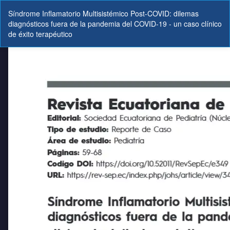
Volver
Síndrome Inflamatorio Multisistémico Post-COVID: dilemas
a
diagnósticos fuera de la pandemia del COVID-19 - un caso clínico
los
de éxito terapéutico
detalles
del
artículo