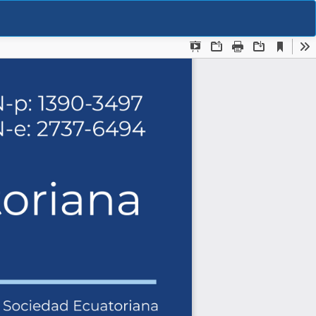
De
De
P