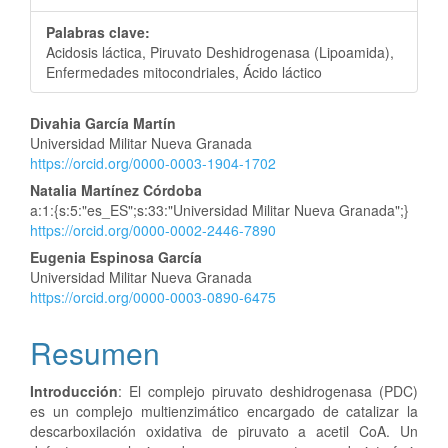
Palabras clave:
Acidosis láctica, Piruvato Deshidrogenasa (Lipoamida),
Enfermedades mitocondriales, Ácido láctico
Contenido
Divahia García Martín
Universidad Militar Nueva Granada
principal
https://orcid.org/0000-0003-1904-1702
del
Natalia Martínez Córdoba
a:1:{s:5:"es_ES";s:33:"Universidad Militar Nueva Granada";}
artículo
https://orcid.org/0000-0002-2446-7890
Eugenia Espinosa García
Universidad Militar Nueva Granada
https://orcid.org/0000-0003-0890-6475
Resumen
Introducción
: El complejo piruvato deshidrogenasa (PDC)
es un complejo multienzimático encargado de catalizar la
descarboxilación oxidativa de piruvato a acetil CoA. Un