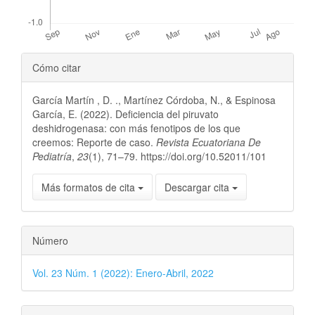
Detalles
Cómo citar
del
García Martín , D. ., Martínez Córdoba, N., & Espinosa
artículo
García, E. (2022). Deficiencia del piruvato
deshidrogenasa: con más fenotipos de los que
creemos: Reporte de caso.
Revista Ecuatoriana De
Pediatría
,
23
(1), 71–79. https://doi.org/10.52011/101
Más formatos de cita
Descargar cita
Número
Vol. 23 Núm. 1 (2022): Enero-Abril, 2022