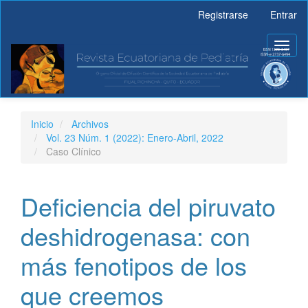
Navegación
Registrarse
Entrar
principal
Contenido
Toggl
principal
naviga
Barra
lateral
Inicio
Archivos
Vol. 23 Núm. 1 (2022): Enero-Abril, 2022
Caso Clínico
Deficiencia del piruvato
deshidrogenasa: con
más fenotipos de los
que creemos