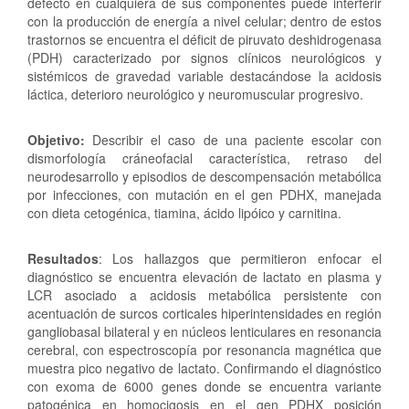
defecto en cualquiera de sus componentes puede interferir
con la producción de energía a nivel celular; dentro de estos
trastornos se encuentra el déficit de piruvato deshidrogenasa
(PDH) caracterizado por signos clínicos neurológicos y
sistémicos de gravedad variable destacándose la acidosis
láctica, deterioro neurológico y neuromuscular progresivo.
Objetivo:
Describir el caso de una paciente escolar con
dismorfología cráneofacial característica, retraso del
neurodesarrollo y episodios de descompensación metabólica
por infecciones, con mutación en el gen PDHX, manejada
con dieta cetogénica, tiamina, ácido lipóico y carnitina.
Resultados
: Los hallazgos que permitieron enfocar el
diagnóstico se encuentra elevación de lactato en plasma y
LCR asociado a acidosis metabólica persistente con
acentuación de surcos corticales hiperintensidades en región
gangliobasal bilateral y en núcleos lenticulares en resonancia
cerebral, con espectroscopía por resonancia magnética que
muestra pico negativo de lactato. Confirmando el diagnóstico
con exoma de 6000 genes donde se encuentra variante
patogénica en homocigosis en el gen PDHX posición