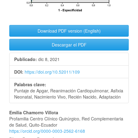
Download PDF version (English)
Descargar el PDF
Publicado:
dic 8, 2021
DOI:
https://doi.org/10.52011/109
Palabras clave:
Puntaje de Apgar, Reanimación Cardiopulmonar, Asfixia
Neonatal, Nacimiento Vivo, Recién Nacido, Adaptación
Contenido
Emilia Chamorro Villota
Profamilia Centro Clínico Quirúrgico, Red Complementaria
principal
de Salud, Quito-Ecuador
https://orcid.org/0000-0003-2562-6168
del