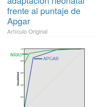
adaptación neonatal”
frente al puntaje de
Apgar
Artículo Original
Barra
lateral
del
artículo