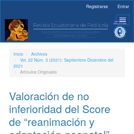
Navegación
Registrarse
Entrar
principal
Contenido
Toggl
principal
naviga
Barra
lateral
Inicio
Archivos
Vol. 22 Núm. 3 (2021): Septiembre-Diciembre del
2021
Artículos Originales
Valoración de no
inferioridad del Score
de “reanimación y