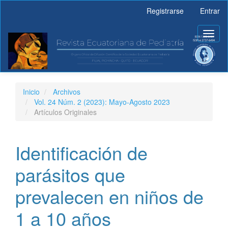
Navegación
Registrarse
Entrar
principal
Contenido
Toggl
principal
naviga
Barra
lateral
Inicio
Archivos
Vol. 24 Núm. 2 (2023): Mayo-Agosto 2023
Artículos Originales
Identificación de
parásitos que
prevalecen en niños de
1 a 10 años