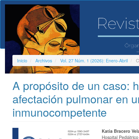
Navegación
principal
Contenido
principal
Barra
lateral
Inicio
Archivos
Vol. 27 Núm. 1 (2026): Enero-Abril
Ca
A propósito de un caso: h
afectación pulmonar en un
inmunocompetente
Barra
Conteni
Katia Bracero Ve
Hospital Pediátrico