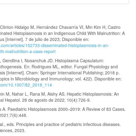
, Clinton Hidalgo M, Hernández Chavarría VI, Min Kim H, Castro
nated Histoplasmosis in an Indigenous Child With Malnutrition: A
 [Internet]. 7 de julio de 2023; Disponible en:
.com/articles/152733-disseminated-histoplasmosis-in-an-
th-malnutrition-a-case-report
G, Gendlina I, Nosanchuk JD. Histoplasma Capsulatum:
hogenesis. En: Rodrigues ML, editor. Fungal Physiology and
 [Internet]. Cham: Springer International Publishing; 2018 p.
opics in Microbiology and Immunology; vol. 422). Disponible en:
er.com/10.1007/82_2018_114
n M, Nahar L, Rana M, Aishy AS. Hepatic Histoplasmosis: An
nsl Hepatol. 28 de agosto de 2022; 10(4):726-9.
 A. Paediatric Histoplasmosis 2000–2019: A Review of 83 Cases.
 2021;7(6):448.
al., eds. Principles and practice of pediatric infectious diseases.
ciences, 2023.