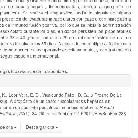
térmica, dolor y distensión abdominal y pérdida de peso, al examen
cia de hepatomegalia, linfadenopatías, debido a geografía se
plasmosis. Se realiza el diagnostico mediante biopsia de hígado
 presencia de levaduras intracelulares compatible con histoplasma
 de inmunodifusión positiva, por lo que se inicia la administración
desoxicolato durante 28 días, en donde persisten los picos febriles
ntre 38 a 40 grados, en el día 29 de inicia administración oral de
do alza térmica a los 35 días. A pesar de las múltiples afectaciones
iente se encuentra recuperándose exitosamente, y con tratamiento
l según esquema internacional.
rgas todavía no están disponibles.
 K., Loor Vera, E. D., Vicalcundo Pallo , D. G., & Proaño De La
026). A propósito de un caso: histoplasmosis hepática sin
onar en un paciente pediátrico inmunocompetente.
Revista
Pediatría
,
27
(1), 84–90. https://doi.org/10.52011/RevSepEc/e283
de cita
Descargar cita