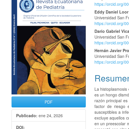
lateral
principal
https://orcid.org/
del
del
Eddy Daniel Loor
Universidad San F
artículo
artículo
https://orcid.org/
Darío Gabriel Vic
Universidad San F
https://orcid.org/
Hernán Javier Pr
Universidad San F
https://orcid.org/
Resume
La histoplasmosis 
es un hongo dismór
razón principal es
PDF
factor de riesgo 
susceptibles a inf
Publicado:
ene 24, 2026
excluye aquellos 
en un preescolar m
DOI: