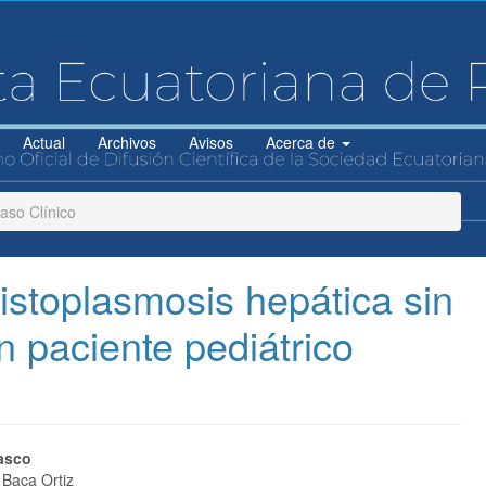
Actual
Archivos
Avisos
Acerca de
so Clínico
istoplasmosis hepática sin
 paciente pediátrico
do
lasco
 Baca Ortiz