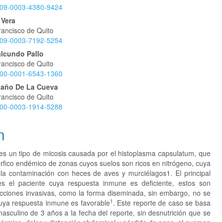
0009-0003-4380-9424
 Vera
rancisco de Quito
0009-0003-7192-5254
alcundo Pallo
rancisco de Quito
0000-0001-6543-1360
oaño De La Cueva
rancisco de Quito
0000-0003-1914-5288
n
es un tipo de micosis causada por el histoplasma capsulatum, que
fico endémico de zonas cuyos suelos son ricos en nitrógeno, cuya
 la contaminación con heces de aves y murciélagos1. El principal
es el paciente cuya respuesta inmune es deficiente, estos son
ecciones invasivas, como la forma diseminada, sin embargo, no se
1
cuya respuesta inmune es favorable
. Este reporte de caso se basa
asculino de 3 años a la fecha del reporte, sin desnutrición que se