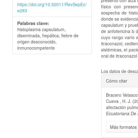
presentó con alza 
https://doi.org/10.52011/RevSepEc/
físico con presen
e283
sospecha de histo
donde se evidencia
Palabras clave:
capsulatum y prueba
histoplasma capsulatum,
de anfotericina b 
diseminada, hepática, fiebre de
cuyo rango varío e
origen desconocido,
itraconazol, cedien
inmunocompetente
sistémicas, el pac
oral de itraconazo
Descargas
Los datos de desca
Detalles
Cómo citar
del
Bracero Velasco,
artículo
Cueva , H. J. (2
afectación pulm
Ecuatoriana De 
Más formatos 