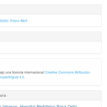
2026): Enero-Abril
ajo una licencia internacional
Creative Commons Atribución-
partirIgual 4.0
.
or/a
o Velasco,
Hospital Pediátrico Baca Ortiz