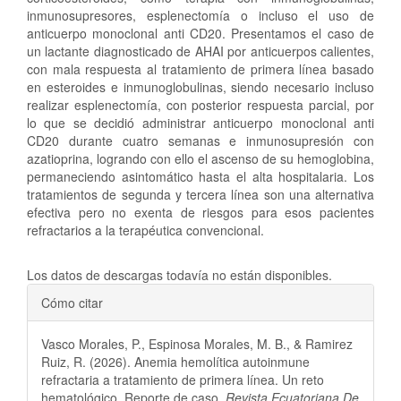
inmunosupresores, esplenectomía o incluso el uso de
anticuerpo monoclonal anti CD20. Presentamos el caso de
un lactante diagnosticado de AHAI por anticuerpos calientes,
con mala respuesta al tratamiento de primera línea basado
en esteroides e inmunoglobulinas, siendo necesario incluso
realizar esplenectomía, con posterior respuesta parcial, por
lo que se decidió administrar anticuerpo monoclonal anti
CD20 durante cuatro semanas e inmunosupresión con
azatioprina, logrando con ello el ascenso de su hemoglobina,
permaneciendo asintomático hasta el alta hospitalaria. Los
tratamientos de segunda y tercera línea son una alternativa
efectiva pero no exenta de riesgos para esos pacientes
refractarios a la terapéutica convencional.
Descargas
Los datos de descargas todavía no están disponibles.
Detalles
Cómo citar
del
Vasco Morales, P., Espinosa Morales, M. B., & Ramirez
artículo
Ruiz, R. (2026). Anemia hemolítica autoinmune
refractaria a tratamiento de primera línea. Un reto
hematológico. Reporte de caso.
Revista Ecuatoriana De