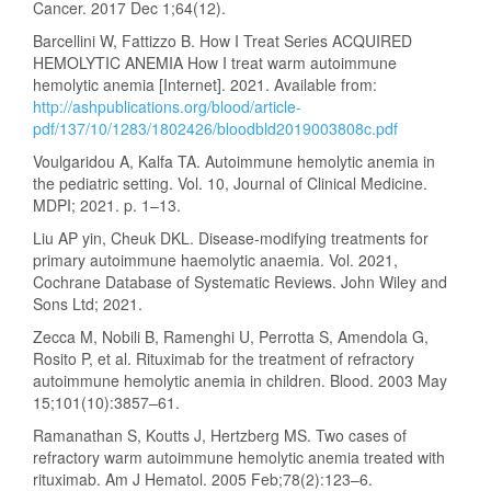
Cancer. 2017 Dec 1;64(12).
Barcellini W, Fattizzo B. How I Treat Series ACQUIRED
HEMOLYTIC ANEMIA How I treat warm autoimmune
hemolytic anemia [Internet]. 2021. Available from:
http://ashpublications.org/blood/article-
pdf/137/10/1283/1802426/bloodbld2019003808c.pdf
Voulgaridou A, Kalfa TA. Autoimmune hemolytic anemia in
the pediatric setting. Vol. 10, Journal of Clinical Medicine.
MDPI; 2021. p. 1–13.
Liu AP yin, Cheuk DKL. Disease-modifying treatments for
primary autoimmune haemolytic anaemia. Vol. 2021,
Cochrane Database of Systematic Reviews. John Wiley and
Sons Ltd; 2021.
Zecca M, Nobili B, Ramenghi U, Perrotta S, Amendola G,
Rosito P, et al. Rituximab for the treatment of refractory
autoimmune hemolytic anemia in children. Blood. 2003 May
15;101(10):3857–61.
Ramanathan S, Koutts J, Hertzberg MS. Two cases of
refractory warm autoimmune hemolytic anemia treated with
rituximab. Am J Hematol. 2005 Feb;78(2):123–6.