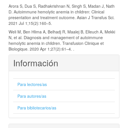
Arora S, Dua S, Radhakrishnan N, Singh S, Madan J, Nath
D. Autoimmune hemolytic anemia in children: Clinical
presentation and treatment outcome. Asian J Transfus Sci.
2021 Jul 1;15(2):160–5.
Weli M, Ben Hlima A, Belhadj R, Maalej B, Elleuch A, Mekki
N, et al. Diagnosis and management of autoimmune
hemolytic anemia in children. Transfusion Clinique et
Biologique. 2020 Apr 1;27(2):61–4. .
Información
Para lectores/as
Para autores/as
Para bibliotecarios/as