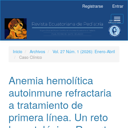
Navegación
Registrarse
Entrar
principal
Contenido
Toggl
principal
naviga
Barra
lateral
Inicio
Archivos
Vol. 27 Núm. 1 (2026): Enero-Abril
Caso Clínico
Anemia hemolítica
autoinmune refractaria
a tratamiento de
primera línea. Un reto