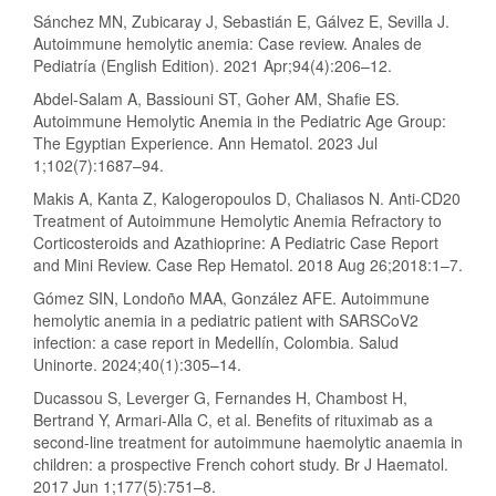
Sánchez MN, Zubicaray J, Sebastián E, Gálvez E, Sevilla J.
Autoimmune hemolytic anemia: Case review. Anales de
Pediatría (English Edition). 2021 Apr;94(4):206–12.
Abdel-Salam A, Bassiouni ST, Goher AM, Shafie ES.
Autoimmune Hemolytic Anemia in the Pediatric Age Group:
The Egyptian Experience. Ann Hematol. 2023 Jul
1;102(7):1687–94.
Makis A, Kanta Z, Kalogeropoulos D, Chaliasos N. Anti-CD20
Treatment of Autoimmune Hemolytic Anemia Refractory to
Corticosteroids and Azathioprine: A Pediatric Case Report
and Mini Review. Case Rep Hematol. 2018 Aug 26;2018:1–7.
Gómez SIN, Londoño MAA, González AFE. Autoimmune
hemolytic anemia in a pediatric patient with SARSCoV2
infection: a case report in Medellín, Colombia. Salud
Uninorte. 2024;40(1):305–14.
Ducassou S, Leverger G, Fernandes H, Chambost H,
Bertrand Y, Armari-Alla C, et al. Benefits of rituximab as a
second-line treatment for autoimmune haemolytic anaemia in
children: a prospective French cohort study. Br J Haematol.
2017 Jun 1;177(5):751–8.