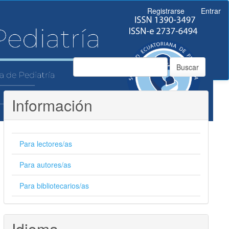
Registrarse
Entrar
Buscar
Información
Para lectores/as
Para autores/as
Para bibliotecarios/as
Idioma