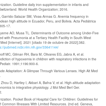
zation. Guideline daily iron supplementation in infants and
Switzerland: World Health Organization; 2016.
, Garrido-Salazar SM, Vivas-Armas G. Anemia frequency in
Andean high altitude in Ecuador, Peru, and Bolivia. Acta Pediátrica
305-17.
eme AO, Musa TL. Determinants of Outcome among Under-Five
ed with Pneumonia at a Tertiary Health Facility in South-West
 Med [Internet]. 2021 [citado 19 de octubre de 2022];382.
ps://pubmed.ncbi.nlm.nih.gov/33641144/
off MC, Gilman RH, Bara M, Olivares EG, Jabra A, et al.
iction of hypoxemia in children with respiratory infections in the
Pediatr. 1991;1196:900-6.
ude Adaptation: A Glimpse Through Various Lenses. High Alt Med
.
Zhou D, Hartley I, Akbari A, Bafna V, et al. High-altitude adaptation
nomics to integrative physiology. J Mol Med Berl Ger.
2.
ization. Pocket Book of Hospital Care for Children: Guidelines for
 Common Illnesses With Limited Resources. 2nd ed. Geneva,