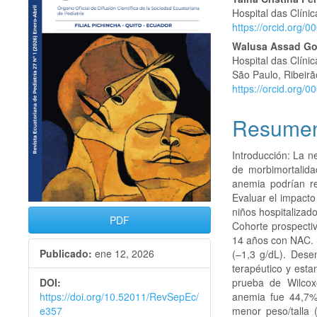
del
del
Hospital das Clíni
artículo
artículo
https://orcid.org/
Walusa Assad Gon
Hospital das Clíni
São Paulo, Ribeirã
https://orcid.org/
Resume
Introducción: La 
de morbimortalida
anemia podrían red
Evaluar el impacto
niños hospitaliza
PDF
Cohorte prospecti
14 años con NAC. 
Publicado:
ene 12, 2026
(–1,3 g/dL). Dese
terapéutico y esta
prueba de Wilcox
DOI:
anemia fue 44,7%
https://doi.org/10.52011/RevSepEc/
menor peso/talla 
e357