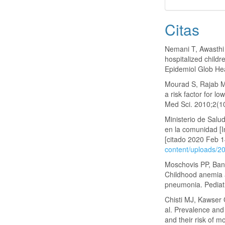
Citas
Nemani T, Awasthi
hospitalized child
Epidemiol Glob Hea
Mourad S, Rajab M
a risk factor for l
Med Sci. 2010;2(1
Ministerio de Salu
en la comunidad [I
[citado 2020 Feb 1
content/uploads/
Moschovis PP, Bana
Childhood anemia at
pneumonia. Pediat
Chisti MJ, Kawser
al. Prevalence and
and their risk of m