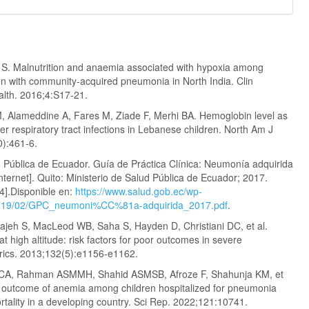
 S. Malnutrition and anaemia associated with hypoxia among
ren with community-acquired pneumonia in North India. Clin
lth. 2016;4:S17-21.
, Alameddine A, Fares M, Ziade F, Merhi BA. Hemoglobin level as
ower respiratory tract infections in Lebanese children. North Am J
0):461-6.
d Pública de Ecuador. Guía de Práctica Clínica: Neumonía adquirida
nternet]. Quito: Ministerio de Salud Pública de Ecuador; 2017.
4].Disponible en:
https://www.salud.gob.ec/wp-
2019/02/GPC_neumoni%CC%81a-adquirida_2017.pdf
.
jeh S, MacLeod WB, Saha S, Hayden D, Christiani DC, et al.
 high altitude: risk factors for poor outcomes in severe
rics. 2013;132(5):e1156-e1162.
 CA, Rahman ASMMH, Shahid ASMSB, Afroze F, Shahunja KM, et
 outcome of anemia among children hospitalized for pneumonia
ortality in a developing country. Sci Rep. 2022;121:10741.