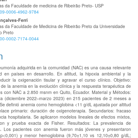
cas da Faculdade de medicina de Ribeirão Preto- USP
0009-0006-4962-9784
çalves-Ferri
cas da Faculdade de Medicina de Ribeirão Preto da Universidade
o Preto
0000-0002-7174-0044
n
neumonía adquirida en la comunidad (NAC) es una causa relevante
d en países en desarrollo. En altitud, la hipoxia ambiental y la
ucir la oxigenación tisular y agravar el curso clínico. Objetivo:
 de la anemia en la evolución clínica y la respuesta terapéutica de
dos con NAC a 2.850 msnm en Quito, Ecuador. Material y Métodos:
va (diciembre 2022–marzo 2023) en 215 pacientes de 2 meses a
Se definió anemia como hemoglobina <11 g/dL ajustada por altitud
nlace primario: duración de oxigenoterapia. Secundarios: fracaso
ncia hospitalaria. Se aplicaron modelos lineales de efectos mixtos,
on y prueba exacta de Fisher. Resultados: La prevalencia de
. Los pacientes con anemia fueron más jóvenes y presentaron
(p<0,001) y menor hemoglobina (9,70±1,10 vs 12,10±0,80 g/dL;