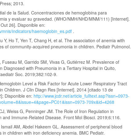
Press; 2013.
ial de la Salud. Concentraciones de hemoglobina para
nemia y evaluar su gravedad. (WHO/NMH/NHD/MNM/111) [Internet].
 Out 26]. Disponible en:
/vmnis/indicators/haemoglobin_es.pdf
.
u Y, Ho T, Yen T, Chang H, et al. The association of anemia with
mes of community-acquired pneumonia in children. Pediatr Pulmonol.
.
, Fuseau M, Garrido SM, Vivas G, Gutiérrez M. Prevalence of
n Diagnosed with Pneumonia in a Tertiary Hospital in Quito,
aediatr Soc. 2019;382:102-9.
moglobin Level a Risk Factor for Acute Lower Respiratory Tract
in Children. J Clin Diagn Res [Internet]. 2014 [citado 13 de
]; Disponible en:
http://www.jcdr.net/article_fulltext.asp?issn=0973-
volume=8&issue=4&page=PC01&issn=0973-709x&id=4268
CJ, Weiss G, Penninger JM. The Role of Iron Regulation in
and Immune-Related Disease. Front Mol Biosci. 2019;6:116.
 Ismail AM, Abdel Hakeem GL. Assessment of peripheral blood
 in children with iron deficiency anemia. BMC Pediatr.