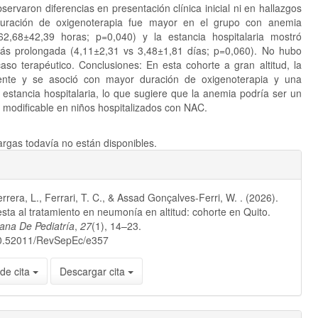
ervaron diferencias en presentación clínica inicial ni en hallazgos
 duración de oxigenoterapia fue mayor en el grupo con anemia
2,68±42,39 horas; p=0,040) y la estancia hospitalaria mostró
ás prolongada (4,11±2,31 vs 3,48±1,81 días; p=0,060). No hubo
caso terapéutico. Conclusiones: En esta cohorte a gran altitud, la
ente y se asoció con mayor duración de oxigenoterapia y una
estancia hospitalaria, lo que sugiere que la anemia podría ser un
e modificable en niños hospitalizados con NAC.
rgas todavía no están disponibles.
rrera, L., Ferrari, T. C., & Assad Gonçalves-Ferri, W. . (2026).
ta al tratamiento en neumonía en altitud: cohorte en Quito.
iana De Pediatría
,
27
(1), 14–23.
/10.52011/RevSepEc/e357
de cita
Descargar cita