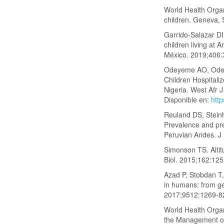
World Health Organi
children. Geneva, 
Garrido-Salazar DI
children living at 
México. 2019;406:
Odeyeme AO, Odey
Children Hospitaliz
Nigeria. West Afr J
Disponible en:
htt
Reuland DS, Steinh
Prevalence and pred
Peruvian Andes. J 
Simonson TS. Altit
Biol. 2015;162:125
Azad P, Stobdan T, 
in humans: from ge
2017;9512:1269-8
World Health Organ
the Management of