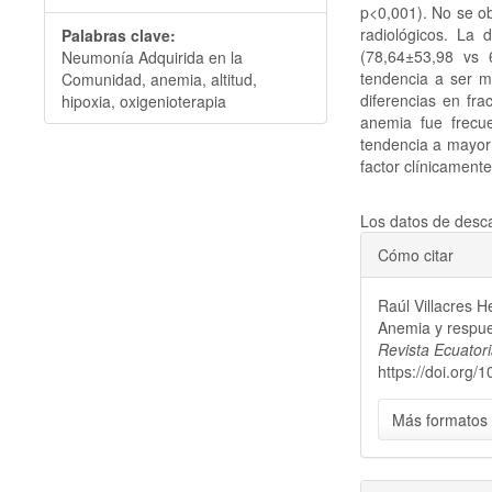
p<0,001). No se obs
radiológicos. La
Palabras clave:
(78,64±53,98 vs 6
Neumonía Adquirida en la
tendencia a ser m
Comunidad, anemia, altitud,
diferencias en fra
hipoxia, oxigenioterapia
anemia fue frecu
tendencia a mayor 
factor clínicament
Descargas
Los datos de desca
Detalles
Cómo citar
del
Raúl Villacres He
artículo
Anemia y respues
Revista Ecuator
https://doi.org
Más formatos 