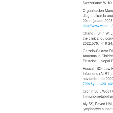
Switzerland: WHO 
Organización Mund
diagnosticar la a
2011. [citado 2023
http://www.who.int
Chang I, Shih W, Li
the clinical outco
2022;576:1416-24
Garrido-Salazar DI
Anaemia in Childre
Ecuador. J Nepal P
Hussain SQ. Low He
Infections (ALRTI) 
noviembre de 2022
709x&year=2014&
Cronin SJF, Woolf 
Immunometabolism 
Aly SS, Fayed HM,
lymphocyte subsets