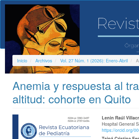
Navegación
principal
Contenido
principal
Barra
lateral
Inicio
Archivos
Vol. 27 Núm. 1 (2026): Enero-Abril
Ar
Anemia y respuesta al tr
altitud: cohorte en Quito
Barra
Conteni
Lenin Raúl Villac
Hospital General S
lateral
principal
https://orcid.org/
Tainá Cristina Fer