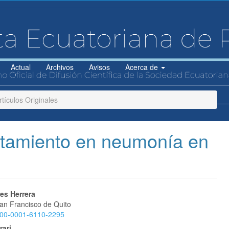
Actual
Archivos
Avisos
Acerca de
tículos Originales
atamiento en neumonía en
do
res Herrera
an Francisco de Quito
0000-0001-6110-2295
rari