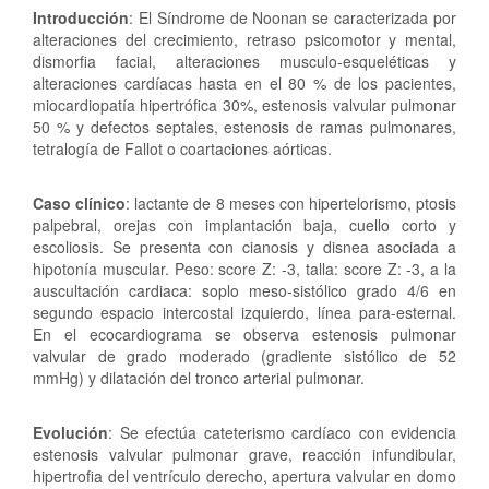
Introducción
: El Síndrome de Noonan se caracterizada por
alteraciones del crecimiento, retraso psicomotor y mental,
dismorfia facial, alteraciones musculo-esqueléticas y
alteraciones cardíacas hasta en el 80 % de los pacientes,
miocardiopatía hipertrófica 30%, estenosis valvular pulmonar
50 % y defectos septales, estenosis de ramas pulmonares,
tetralogía de Fallot o coartaciones aórticas.
Caso clínico
: lactante de 8 meses con hipertelorismo, ptosis
palpebral, orejas con implantación baja, cuello corto y
escoliosis. Se presenta con cianosis y disnea asociada a
hipotonía muscular. Peso: score Z: -3, talla: score Z: -3, a la
auscultación cardiaca: soplo meso-sistólico grado 4/6 en
segundo espacio intercostal izquierdo, línea para-esternal.
En el ecocardiograma se observa estenosis pulmonar
valvular de grado moderado (gradiente sistólico de 52
mmHg) y dilatación del tronco arterial pulmonar.
Evolución
: Se efectúa cateterismo cardíaco con evidencia
estenosis valvular pulmonar grave, reacción infundibular,
hipertrofia del ventrículo derecho, apertura valvular en domo