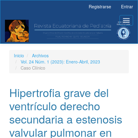
Navegación
Registrarse
Entrar
principal
Contenido
Toggl
principal
naviga
Barra
lateral
Inicio
Archivos
Vol. 24 Núm. 1 (2023): Enero-Abril, 2023
Caso Clínico
Hipertrofia grave del
ventrículo derecho
secundaria a estenosis
valvular pulmonar en