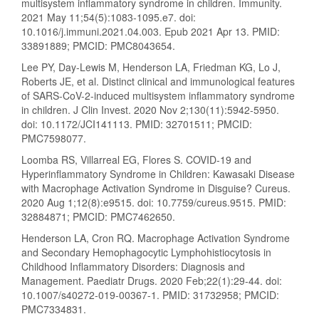
multisystem inflammatory syndrome in children. Immunity.
2021 May 11;54(5):1083-1095.e7. doi:
10.1016/j.immuni.2021.04.003. Epub 2021 Apr 13. PMID:
33891889; PMCID: PMC8043654.
Lee PY, Day-Lewis M, Henderson LA, Friedman KG, Lo J,
Roberts JE, et al. Distinct clinical and immunological features
of SARS-CoV-2-induced multisystem inflammatory syndrome
in children. J Clin Invest. 2020 Nov 2;130(11):5942-5950.
doi: 10.1172/JCI141113. PMID: 32701511; PMCID:
PMC7598077.
Loomba RS, Villarreal EG, Flores S. COVID-19 and
Hyperinflammatory Syndrome in Children: Kawasaki Disease
with Macrophage Activation Syndrome in Disguise? Cureus.
2020 Aug 1;12(8):e9515. doi: 10.7759/cureus.9515. PMID:
32884871; PMCID: PMC7462650.
Henderson LA, Cron RQ. Macrophage Activation Syndrome
and Secondary Hemophagocytic Lymphohistiocytosis in
Childhood Inflammatory Disorders: Diagnosis and
Management. Paediatr Drugs. 2020 Feb;22(1):29-44. doi:
10.1007/s40272-019-00367-1. PMID: 31732958; PMCID:
PMC7334831.