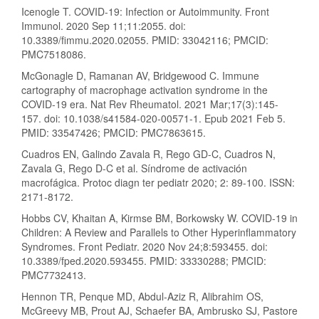
Icenogle T. COVID-19: Infection or Autoimmunity. Front
Immunol. 2020 Sep 11;11:2055. doi:
10.3389/fimmu.2020.02055. PMID: 33042116; PMCID:
PMC7518086.
McGonagle D, Ramanan AV, Bridgewood C. Immune
cartography of macrophage activation syndrome in the
COVID-19 era. Nat Rev Rheumatol. 2021 Mar;17(3):145-
157. doi: 10.1038/s41584-020-00571-1. Epub 2021 Feb 5.
PMID: 33547426; PMCID: PMC7863615.
Cuadros EN, Galindo Zavala R, Rego GD-C, Cuadros N,
Zavala G, Rego D-C et al. Síndrome de activación
macrofágica. Protoc diagn ter pediatr 2020; 2: 89-100. ISSN:
2171-8172.
Hobbs CV, Khaitan A, Kirmse BM, Borkowsky W. COVID-19 in
Children: A Review and Parallels to Other Hyperinflammatory
Syndromes. Front Pediatr. 2020 Nov 24;8:593455. doi:
10.3389/fped.2020.593455. PMID: 33330288; PMCID:
PMC7732413.
Hennon TR, Penque MD, Abdul-Aziz R, Alibrahim OS,
McGreevy MB, Prout AJ, Schaefer BA, Ambrusko SJ, Pastore