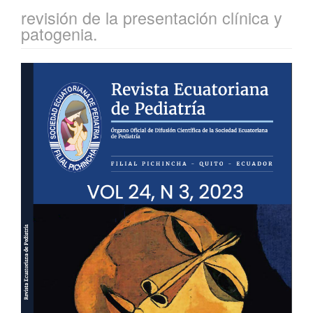
revisión de la presentación clínica y
patogenia.
Barra
lateral
del
artículo