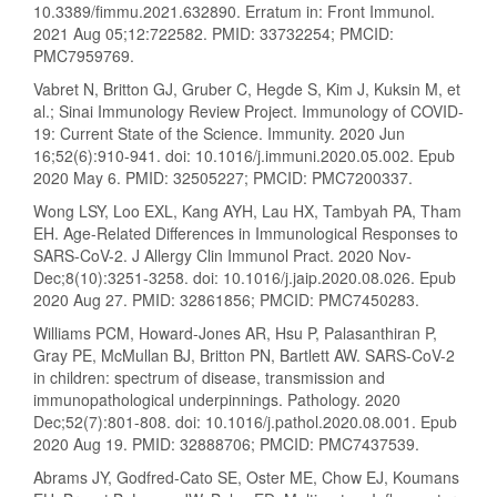
10.3389/fimmu.2021.632890. Erratum in: Front Immunol.
2021 Aug 05;12:722582. PMID: 33732254; PMCID:
PMC7959769.
Vabret N, Britton GJ, Gruber C, Hegde S, Kim J, Kuksin M, et
al.; Sinai Immunology Review Project. Immunology of COVID-
19: Current State of the Science. Immunity. 2020 Jun
16;52(6):910-941. doi: 10.1016/j.immuni.2020.05.002. Epub
2020 May 6. PMID: 32505227; PMCID: PMC7200337.
Wong LSY, Loo EXL, Kang AYH, Lau HX, Tambyah PA, Tham
EH. Age-Related Differences in Immunological Responses to
SARS-CoV-2. J Allergy Clin Immunol Pract. 2020 Nov-
Dec;8(10):3251-3258. doi: 10.1016/j.jaip.2020.08.026. Epub
2020 Aug 27. PMID: 32861856; PMCID: PMC7450283.
Williams PCM, Howard-Jones AR, Hsu P, Palasanthiran P,
Gray PE, McMullan BJ, Britton PN, Bartlett AW. SARS-CoV-2
in children: spectrum of disease, transmission and
immunopathological underpinnings. Pathology. 2020
Dec;52(7):801-808. doi: 10.1016/j.pathol.2020.08.001. Epub
2020 Aug 19. PMID: 32888706; PMCID: PMC7437539.
Abrams JY, Godfred-Cato SE, Oster ME, Chow EJ, Koumans