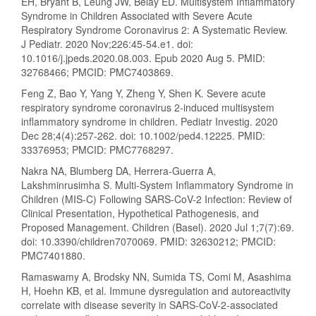
EH, Bryant B, Leung JW, Belay ED. Multisystem Inflammatory
Syndrome in Children Associated with Severe Acute
Respiratory Syndrome Coronavirus 2: A Systematic Review.
J Pediatr. 2020 Nov;226:45-54.e1. doi:
10.1016/j.jpeds.2020.08.003. Epub 2020 Aug 5. PMID:
32768466; PMCID: PMC7403869.
Feng Z, Bao Y, Yang Y, Zheng Y, Shen K. Severe acute
respiratory syndrome coronavirus 2-induced multisystem
inflammatory syndrome in children. Pediatr Investig. 2020
Dec 28;4(4):257-262. doi: 10.1002/ped4.12225. PMID:
33376953; PMCID: PMC7768297.
Nakra NA, Blumberg DA, Herrera-Guerra A,
Lakshminrusimha S. Multi-System Inflammatory Syndrome in
Children (MIS-C) Following SARS-CoV-2 Infection: Review of
Clinical Presentation, Hypothetical Pathogenesis, and
Proposed Management. Children (Basel). 2020 Jul 1;7(7):69.
doi: 10.3390/children7070069. PMID: 32630212; PMCID:
PMC7401880.
Ramaswamy A, Brodsky NN, Sumida TS, Comi M, Asashima
H, Hoehn KB, et al. Immune dysregulation and autoreactivity
correlate with disease severity in SARS-CoV-2-associated