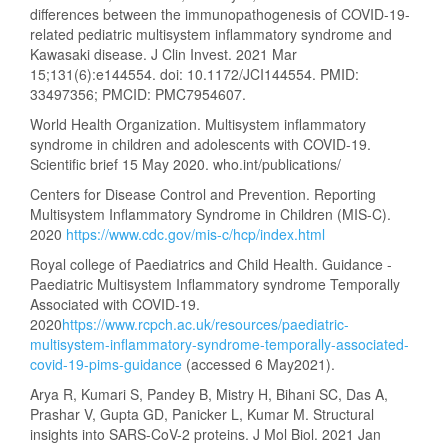
differences between the immunopathogenesis of COVID-19-
related pediatric multisystem inflammatory syndrome and
Kawasaki disease. J Clin Invest. 2021 Mar
15;131(6):e144554. doi: 10.1172/JCI144554. PMID:
33497356; PMCID: PMC7954607.
World Health Organization. Multisystem inflammatory
syndrome in children and adolescents with COVID-19.
Scientific brief 15 May 2020. who.int/publications/
Centers for Disease Control and Prevention. Reporting
Multisystem Inflammatory Syndrome in Children (MIS-C).
2020
https://www.cdc.gov/mis-c/hcp/index.html
Royal college of Paediatrics and Child Health. Guidance -
Paediatric Multisystem Inflammatory syndrome Temporally
Associated with COVID-19.
2020
https://www.rcpch.ac.uk/resources/paediatric-
multisystem-inflammatory-syndrome-temporally-associated-
covid-19-pims-guidance
(accessed 6 May2021).
Arya R, Kumari S, Pandey B, Mistry H, Bihani SC, Das A,
Prashar V, Gupta GD, Panicker L, Kumar M. Structural
insights into SARS-CoV-2 proteins. J Mol Biol. 2021 Jan