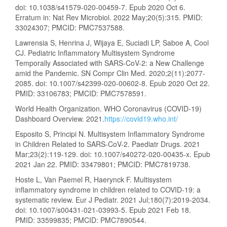
doi: 10.1038/s41579-020-00459-7. Epub 2020 Oct 6.
Erratum in: Nat Rev Microbiol. 2022 May;20(5):315. PMID:
33024307; PMCID: PMC7537588.
Lawrensia S, Henrina J, Wijaya E, Suciadi LP, Saboe A, Cool
CJ. Pediatric Inflammatory Multisystem Syndrome
Temporally Associated with SARS-CoV-2: a New Challenge
amid the Pandemic. SN Compr Clin Med. 2020;2(11):2077-
2085. doi: 10.1007/s42399-020-00602-8. Epub 2020 Oct 22.
PMID: 33106783; PMCID: PMC7578591.
World Health Organization. WHO Coronavirus (COVID-19)
Dashboard Overview. 2021.
https://covid19.who.int/
Esposito S, Principi N. Multisystem Inflammatory Syndrome
in Children Related to SARS-CoV-2. Paediatr Drugs. 2021
Mar;23(2):119-129. doi: 10.1007/s40272-020-00435-x. Epub
2021 Jan 22. PMID: 33479801; PMCID: PMC7819738.
Hoste L, Van Paemel R, Haerynck F. Multisystem
inflammatory syndrome in children related to COVID-19: a
systematic review. Eur J Pediatr. 2021 Jul;180(7):2019-2034.
doi: 10.1007/s00431-021-03993-5. Epub 2021 Feb 18.
PMID: 33599835; PMCID: PMC7890544.