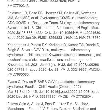
0. Epub 2021 Jan 7. PMID: 33437929; PMCID:
PMC7790313.
Feldstein LR, Rose EB, Horwitz SM, Collins JP, Newhams
MM, Son MBF, et al. Overcoming COVID-19 Investigators;
CDC COVID-19 Response Team. Multisystem Inflammatory
Syndrome in U.S. Children and Adolescents. N Engl J Med.
2020 Jul 23;383(4):334-346. doi: 10.1056/NEJMoa2021680.
Epub 2020 Jun 29. PMID: 32598831; PMCID: PMC7346765.
Kabeerdoss J, Pilania RK, Karkhele R, Kumar TS, Danda D,
Singh S. Severe COVID-19, multisystem inflammatory
syndrome in children, and Kawasaki disease: immunological
mechanisms, clinical manifestations and management.
Rheumatol Int. 2021 Jan;41(1):19-32. doi: 10.1007/s00296-
020-04749-4. Epub 2020 Nov 21. PMID: 33219837; PMCID:
PMC7680080.
Evans C, Davies P. SARS-CoV-2 paediatric inflammatory
syndrome. Paediatr Child Health (Oxford). 2021
Mar;31(3):110-115. doi: 10.1016/j.paed.2020.12.003. Epub
2020 Dec 26. PMID: 33391390; PMCID: PMC7762804.
Esteve-Sole A, Anton J, Pino-Ramirez RM, Sanchez-
Manubens J, Fumadó V, Fortuny C, et al. Similarities and