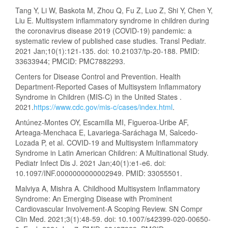
Tang Y, Li W, Baskota M, Zhou Q, Fu Z, Luo Z, Shi Y, Chen Y,
Liu E. Multisystem inflammatory syndrome in children during
the coronavirus disease 2019 (COVID-19) pandemic: a
systematic review of published case studies. Transl Pediatr.
2021 Jan;10(1):121-135. doi: 10.21037/tp-20-188. PMID:
33633944; PMCID: PMC7882293.
Centers for Disease Control and Prevention. Health
Department-Reported Cases of Multisystem Inflammatory
Syndrome in Children (MIS-C) in the United States .
2021.
https://www.cdc.gov/mis-c/cases/index.html
.
Antúnez-Montes OY, Escamilla MI, Figueroa-Uribe AF,
Arteaga-Menchaca E, Lavariega-Saráchaga M, Salcedo-
Lozada P, et al. COVID-19 and Multisystem Inflammatory
Syndrome in Latin American Children: A Multinational Study.
Pediatr Infect Dis J. 2021 Jan;40(1):e1-e6. doi:
10.1097/INF.0000000000002949. PMID: 33055501.
Malviya A, Mishra A. Childhood Multisystem Inflammatory
Syndrome: An Emerging Disease with Prominent
Cardiovascular Involvement-A Scoping Review. SN Compr
Clin Med. 2021;3(1):48-59. doi: 10.1007/s42399-020-00650-