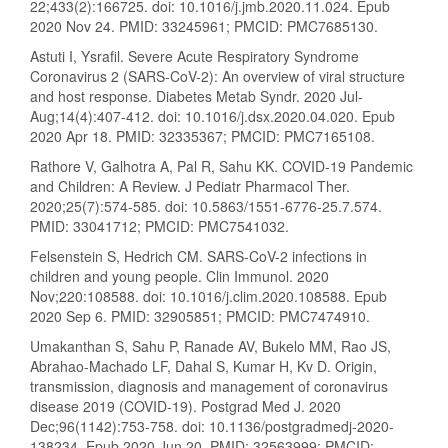
22;433(2):166725. doi: 10.1016/j.jmb.2020.11.024. Epub
2020 Nov 24. PMID: 33245961; PMCID: PMC7685130.
Astuti I, Ysrafil. Severe Acute Respiratory Syndrome
Coronavirus 2 (SARS-CoV-2): An overview of viral structure
and host response. Diabetes Metab Syndr. 2020 Jul-
Aug;14(4):407-412. doi: 10.1016/j.dsx.2020.04.020. Epub
2020 Apr 18. PMID: 32335367; PMCID: PMC7165108.
Rathore V, Galhotra A, Pal R, Sahu KK. COVID-19 Pandemic
and Children: A Review. J Pediatr Pharmacol Ther.
2020;25(7):574-585. doi: 10.5863/1551-6776-25.7.574.
PMID: 33041712; PMCID: PMC7541032.
Felsenstein S, Hedrich CM. SARS-CoV-2 infections in
children and young people. Clin Immunol. 2020
Nov;220:108588. doi: 10.1016/j.clim.2020.108588. Epub
2020 Sep 6. PMID: 32905851; PMCID: PMC7474910.
Umakanthan S, Sahu P, Ranade AV, Bukelo MM, Rao JS,
Abrahao-Machado LF, Dahal S, Kumar H, Kv D. Origin,
transmission, diagnosis and management of coronavirus
disease 2019 (COVID-19). Postgrad Med J. 2020
Dec;96(1142):753-758. doi: 10.1136/postgradmedj-2020-
138234. Epub 2020 Jun 20. PMID: 32563999; PMCID: