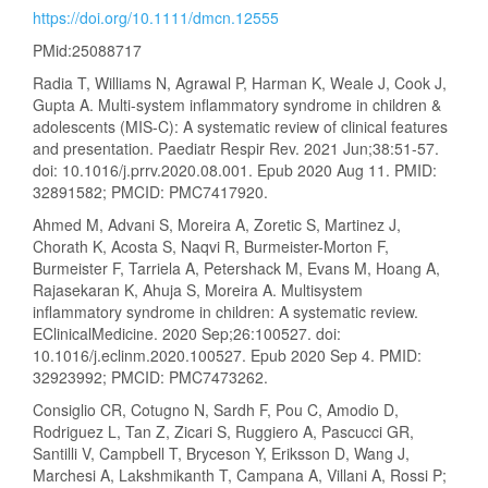
https://doi.org/10.1111/dmcn.12555
PMid:25088717
Radia T, Williams N, Agrawal P, Harman K, Weale J, Cook J,
Gupta A. Multi-system inflammatory syndrome in children &
adolescents (MIS-C): A systematic review of clinical features
and presentation. Paediatr Respir Rev. 2021 Jun;38:51-57.
doi: 10.1016/j.prrv.2020.08.001. Epub 2020 Aug 11. PMID:
32891582; PMCID: PMC7417920.
Ahmed M, Advani S, Moreira A, Zoretic S, Martinez J,
Chorath K, Acosta S, Naqvi R, Burmeister-Morton F,
Burmeister F, Tarriela A, Petershack M, Evans M, Hoang A,
Rajasekaran K, Ahuja S, Moreira A. Multisystem
inflammatory syndrome in children: A systematic review.
EClinicalMedicine. 2020 Sep;26:100527. doi:
10.1016/j.eclinm.2020.100527. Epub 2020 Sep 4. PMID:
32923992; PMCID: PMC7473262.
Consiglio CR, Cotugno N, Sardh F, Pou C, Amodio D,
Rodriguez L, Tan Z, Zicari S, Ruggiero A, Pascucci GR,
Santilli V, Campbell T, Bryceson Y, Eriksson D, Wang J,
Marchesi A, Lakshmikanth T, Campana A, Villani A, Rossi P;