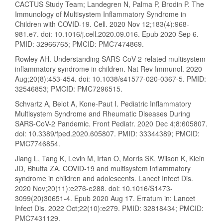
CACTUS Study Team; Landegren N, Palma P, Brodin P. The
Immunology of Multisystem Inflammatory Syndrome in
Children with COVID-19. Cell. 2020 Nov 12;183(4):968-
981.e7. doi: 10.1016/j.cell.2020.09.016. Epub 2020 Sep 6.
PMID: 32966765; PMCID: PMC7474869.
Rowley AH. Understanding SARS-CoV-2-related multisystem
inflammatory syndrome in children. Nat Rev Immunol. 2020
Aug;20(8):453-454. doi: 10.1038/s41577-020-0367-5. PMID:
32546853; PMCID: PMC7296515.
Schvartz A, Belot A, Kone-Paut I. Pediatric Inflammatory
Multisystem Syndrome and Rheumatic Diseases During
SARS-CoV-2 Pandemic. Front Pediatr. 2020 Dec 4;8:605807.
doi: 10.3389/fped.2020.605807. PMID: 33344389; PMCID:
PMC7746854.
Jiang L, Tang K, Levin M, Irfan O, Morris SK, Wilson K, Klein
JD, Bhutta ZA. COVID-19 and multisystem inflammatory
syndrome in children and adolescents. Lancet Infect Dis.
2020 Nov;20(11):e276-e288. doi: 10.1016/S1473-
3099(20)30651-4. Epub 2020 Aug 17. Erratum in: Lancet
Infect Dis. 2022 Oct;22(10):e279. PMID: 32818434; PMCID:
PMC7431129.