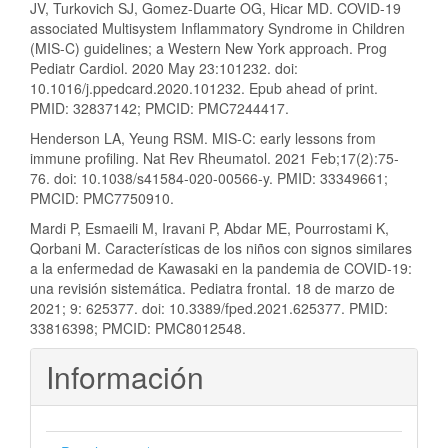
JV, Turkovich SJ, Gomez-Duarte OG, Hicar MD. COVID-19
associated Multisystem Inflammatory Syndrome in Children
(MIS-C) guidelines; a Western New York approach. Prog
Pediatr Cardiol. 2020 May 23:101232. doi:
10.1016/j.ppedcard.2020.101232. Epub ahead of print.
PMID: 32837142; PMCID: PMC7244417.
Henderson LA, Yeung RSM. MIS-C: early lessons from
immune profiling. Nat Rev Rheumatol. 2021 Feb;17(2):75-
76. doi: 10.1038/s41584-020-00566-y. PMID: 33349661;
PMCID: PMC7750910.
Mardi P, Esmaeili M, Iravani P, Abdar ME, Pourrostami K,
Qorbani M. Características de los niños con signos similares
a la enfermedad de Kawasaki en la pandemia de COVID-19:
una revisión sistemática. Pediatra frontal. 18 de marzo de
2021; 9: 625377. doi: 10.3389/fped.2021.625377. PMID:
33816398; PMCID: PMC8012548.
Información