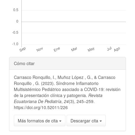
Detalles
Cómo citar
del
Carrasco Ronquillo, I., Muñoz López , G., & Carrasco
artículo
Ronquillo , G. (2023). Síndrome Inflamatorio
Multisistémico Pediátrico asociado a COVID-19: revisión
de la presentación clínica y patogenia.
Revista
Ecuatoriana De Pediatría
,
24
(3), 245–259.
https://doi.org/10.52011/226
Más formatos de cita
Descargar cita