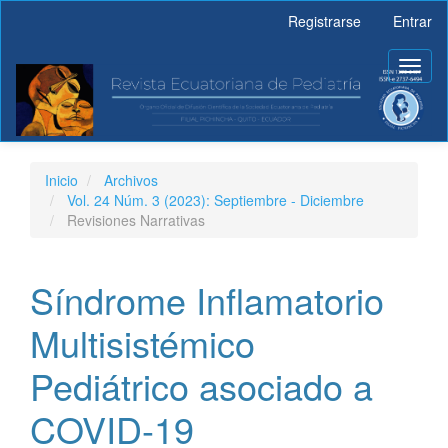
Navegación
Registrarse
Entrar
principal
Contenido
Toggl
principal
naviga
Barra
lateral
Inicio
Archivos
Vol. 24 Núm. 3 (2023): Septiembre - Diciembre
Revisiones Narrativas
Síndrome Inflamatorio
Multisistémico
Pediátrico asociado a
COVID-19