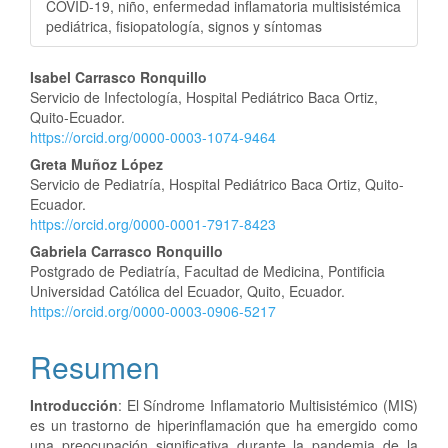
COVID-19, niño, enfermedad inflamatoria multisistémica
pediátrica, fisiopatología, signos y síntomas
Contenido
Isabel Carrasco Ronquillo
Servicio de Infectología, Hospital Pediátrico Baca Ortiz,
principal
Quito-Ecuador.
https://orcid.org/0000-0003-1074-9464
del
Greta Muñoz López
artículo
Servicio de Pediatría, Hospital Pediátrico Baca Ortiz, Quito-
Ecuador.
https://orcid.org/0000-0001-7917-8423
Gabriela Carrasco Ronquillo
Postgrado de Pediatría, Facultad de Medicina, Pontificia
Universidad Católica del Ecuador, Quito, Ecuador.
https://orcid.org/0000-0003-0906-5217
Resumen
Introducción
: El Síndrome Inflamatorio Multisistémico (MIS)
es un trastorno de hiperinflamación que ha emergido como
una preocupación significativa durante la pandemia de la