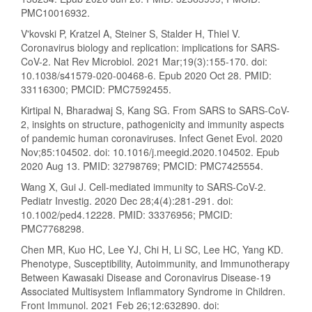
PMC10016932.
V'kovski P, Kratzel A, Steiner S, Stalder H, Thiel V.
Coronavirus biology and replication: implications for SARS-
CoV-2. Nat Rev Microbiol. 2021 Mar;19(3):155-170. doi:
10.1038/s41579-020-00468-6. Epub 2020 Oct 28. PMID:
33116300; PMCID: PMC7592455.
Kirtipal N, Bharadwaj S, Kang SG. From SARS to SARS-CoV-
2, insights on structure, pathogenicity and immunity aspects
of pandemic human coronaviruses. Infect Genet Evol. 2020
Nov;85:104502. doi: 10.1016/j.meegid.2020.104502. Epub
2020 Aug 13. PMID: 32798769; PMCID: PMC7425554.
Wang X, Gui J. Cell-mediated immunity to SARS-CoV-2.
Pediatr Investig. 2020 Dec 28;4(4):281-291. doi:
10.1002/ped4.12228. PMID: 33376956; PMCID:
PMC7768298.
Chen MR, Kuo HC, Lee YJ, Chi H, Li SC, Lee HC, Yang KD.
Phenotype, Susceptibility, Autoimmunity, and Immunotherapy
Between Kawasaki Disease and Coronavirus Disease-19
Associated Multisystem Inflammatory Syndrome in Children.
Front Immunol. 2021 Feb 26;12:632890. doi: