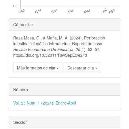
Detalles
Cómo citar
del
Raza Mesa, G., & Mafla, M. A. (2024). Perforación
artículo
intestinal idiopática intrauterina. Reporte de caso.
Revista Ecuatoriana De Pediatría
,
25
(1), 53–57.
https://doi.org/10.52011/RevSepEc/e243
Más formatos de cita
Descargar cita
Número
Vol. 25 Núm. 1 (2024): Enero-Abril
Sección