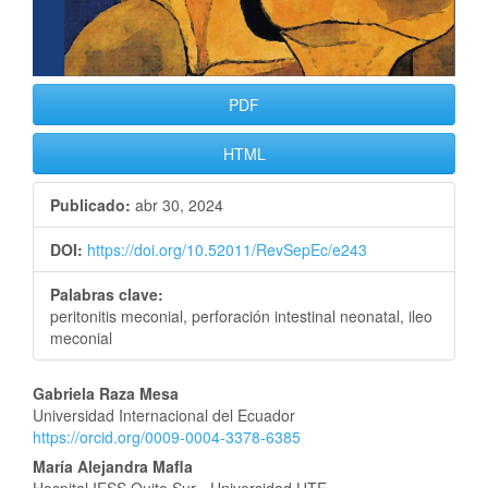
PDF
HTML
Publicado:
abr 30, 2024
DOI:
https://doi.org/10.52011/RevSepEc/e243
Palabras clave:
peritonitis meconial, perforación intestinal neonatal, ileo
meconial
Contenido
Gabriela Raza Mesa
Universidad Internacional del Ecuador
principal
https://orcid.org/0009-0004-3378-6385
del
María Alejandra Mafla
Hospital IESS Quito Sur - Universidad UTE