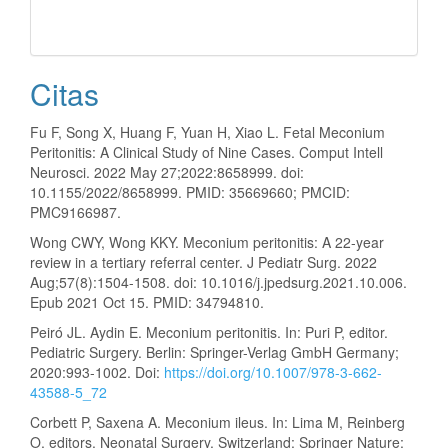
Citas
Fu F, Song X, Huang F, Yuan H, Xiao L. Fetal Meconium
Peritonitis: A Clinical Study of Nine Cases. Comput Intell
Neurosci. 2022 May 27;2022:8658999. doi:
10.1155/2022/8658999. PMID: 35669660; PMCID:
PMC9166987.
Wong CWY, Wong KKY. Meconium peritonitis: A 22-year
review in a tertiary referral center. J Pediatr Surg. 2022
Aug;57(8):1504-1508. doi: 10.1016/j.jpedsurg.2021.10.006.
Epub 2021 Oct 15. PMID: 34794810.
Peiró JL. Aydin E. Meconium peritonitis. In: Puri P, editor.
Pediatric Surgery. Berlin: Springer-Verlag GmbH Germany;
2020:993-1002. Doi:
https://doi.org/10.1007/978-3-662-
43588-5_72
Corbett P, Saxena A. Meconium ileus. In: Lima M, Reinberg
O, editors. Neonatal Surgery. Switzerland: Springer Nature;