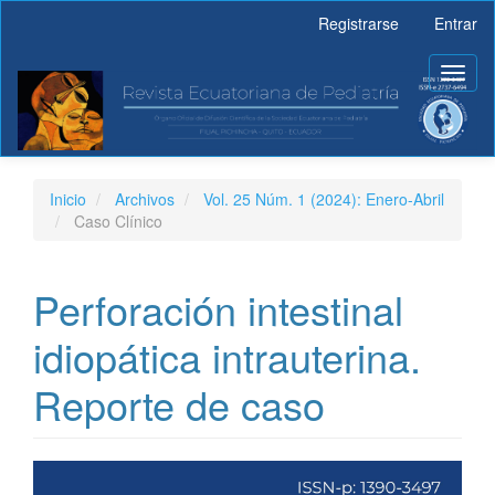
Navegación
Registrarse
Entrar
principal
Contenido
Toggl
principal
naviga
Barra
lateral
Inicio
Archivos
Vol. 25 Núm. 1 (2024): Enero-Abril
Caso Clínico
Perforación intestinal
idiopática intrauterina.
Reporte de caso
Barra