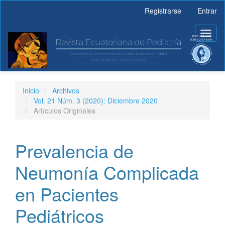
Navegación
Registrarse
Entrar
principal
Contenido
Toggl
principal
naviga
Barra
lateral
Inicio
Archivos
Vol. 21 Núm. 3 (2020): Diciembre 2020
Artículos Originales
Prevalencia de
Neumonía Complicada
en Pacientes
Pediátricos