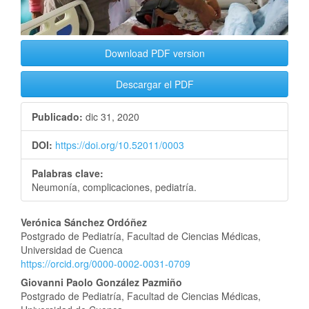
Download PDF version
Descargar el PDF
Publicado:
dic 31, 2020
DOI:
https://doi.org/10.52011/0003
Palabras clave:
Neumonía, complicaciones, pediatría.
Contenido
Verónica Sánchez Ordóñez
Postgrado de Pediatría, Facultad de Ciencias Médicas,
principal
Universidad de Cuenca
https://orcid.org/0000-0002-0031-0709
del
Giovanni Paolo González Pazmiño
artículo
Postgrado de Pediatría, Facultad de Ciencias Médicas,