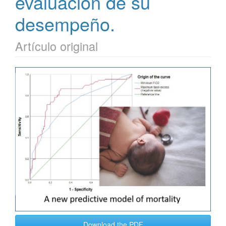
evaluación de su
desempeño.
Artículo original
Barra
lateral
del
artículo
Download the PDF