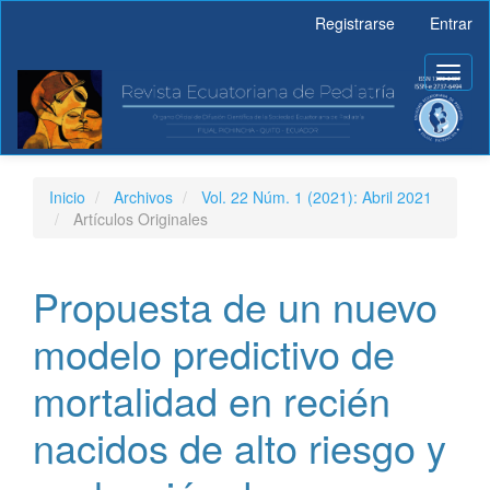
Navegación
Registrarse
Entrar
principal
Contenido
Toggl
principal
naviga
Barra
lateral
Inicio
Archivos
Vol. 22 Núm. 1 (2021): Abril 2021
Artículos Originales
Propuesta de un nuevo
modelo predictivo de
mortalidad en recién
nacidos de alto riesgo y