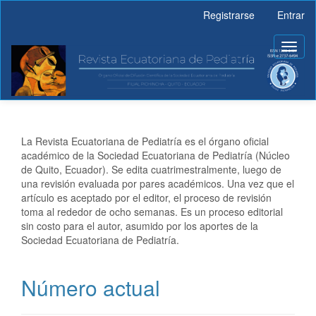
Navegación
Registrarse
Entrar
principal
Contenido
Toggl
principal
naviga
Barra
lateral
La Revista Ecuatoriana de Pediatría es el órgano oficial
académico de la Sociedad Ecuatoriana de Pediatría (Núcleo
de Quito, Ecuador). Se edita cuatrimestralmente, luego de
una revisión evaluada por pares académicos. Una vez que el
artículo es aceptado por el editor, el proceso de revisión
toma al rededor de ocho semanas. Es un proceso editorial
sin costo para el autor, asumido por los aportes de la
Sociedad Ecuatoriana de Pediatría.
Número actual