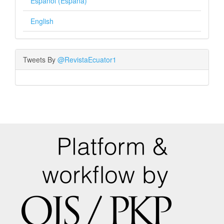
Español (España)
English
Tweets By
@RevistaEcuator1